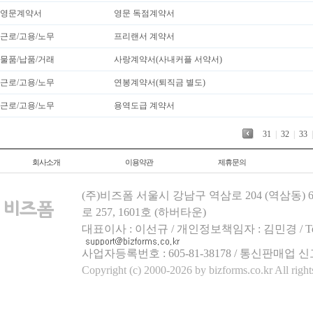
영문계약서
영문 독점계약서
근로/고용/노무
프리랜서 계약서
물품/납품/거래
사랑계약서(사내커플 서약서)
근로/고용/노무
연봉계약서(퇴직금 별도)
근로/고용/노무
용역도급 계약서
31
|
32
|
33
|
회사소개
이용약관
제휴문의
(주)비즈폼 서울시 강남구 역삼로 204 (역삼동)
로 257, 1601호 (하버타운)
대표이사 : 이선규 / 개인정보책임자 : 김민경 / Tel.158
사업자등록번호 : 605-81-38178 / 통신판매업 신
Copyright (c) 2000-2026 by bizforms.co.kr All right