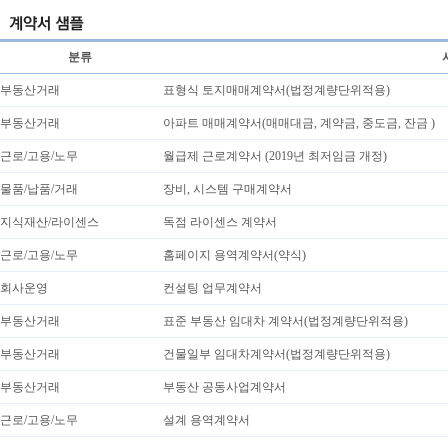
분류
부동산거래
표형식 토지매매계약서(법정계량단위적용)
부동산거래
아파트 매매계약서(매매대금, 계약금, 중도금, 잔금 )
근로/고용/노무
월급제 근로계약서 (2019년 최저임금 개정)
물품/납품/거래
장비, 시스템 구매계약서
지식재산/라이센스
독점 라이센스 계약서
근로/고용/노무
홈페이지 용역계약서(약식)
회사운영
컨설팅 업무계약서
부동산거래
표준 부동산 임대차 계약서(법정계량단위적용)
부동산거래
건물일부 임대차계약서(법정계량단위적용)
부동산거래
부동산 공동사업계약서
근로/고용/노무
설계 용역계약서