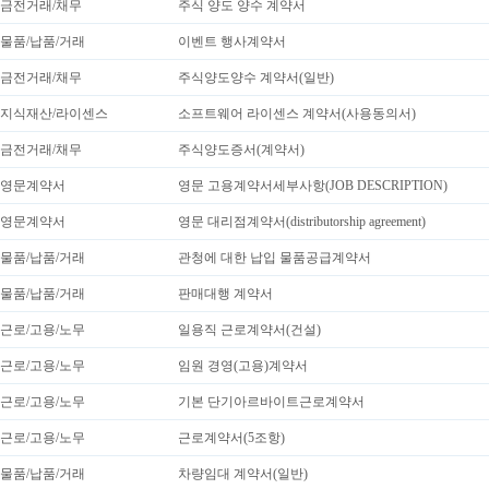
금전거래/채무
주식 양도 양수 계약서
물품/납품/거래
이벤트 행사계약서
금전거래/채무
주식양도양수 계약서(일반)
지식재산/라이센스
소프트웨어 라이센스 계약서(사용동의서)
금전거래/채무
주식양도증서(계약서)
영문계약서
영문 고용계약서세부사항(JOB DESCRIPTION)
영문계약서
영문 대리점계약서(distributorship agreement)
물품/납품/거래
관청에 대한 납입 물품공급계약서
물품/납품/거래
판매대행 계약서
근로/고용/노무
일용직 근로계약서(건설)
근로/고용/노무
임원 경영(고용)계약서
근로/고용/노무
기본 단기아르바이트근로계약서
근로/고용/노무
근로계약서(5조항)
물품/납품/거래
차량임대 계약서(일반)