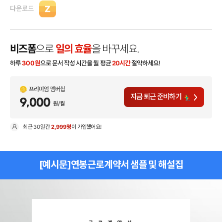
다운로드
비즈폼
으로
일의 효율
을 바꾸세요.
하루
300
원
으로 문서 작성 시간을 월 평균
20시간
절약하세요!
프리미엄 멤버십
지금 퇴근 준비하기
9,000
원/월
최근
30일
간
2,999명
이 가입했어요!
현
[예시문]연봉근로계약서 샘플 및 해설집