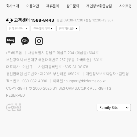
회사소개
이용약관
제휴문의
광고문의
개인정보취급방침
사이트맵
고객센터 1588-8443
평일 09:30-17:30 (점심 12:30-13:30)
전화 전 클릭!
전화상담 예약
원격지원요청
(주)비즈폼
서울특별시 강남구 역삼로 204 (역삼동) 604호
부산광역시 해운대구 해운대해변로 257 (우동, 하버타운) 1601호
대표이사 : 이선규
사업자등록번호 : 605-81-38178
통신판매업 신고번호 : 제2015-부산해운-0582호
개인정보보호책임자 : 김민경
팩스번호 : 080-082-4990
이메일 : support@bizforms.co.kr
COPYRIGHT © 2000-2025 BY BIZFORMS.CO.KR ALL RIGHTS
RESERVED
Family Site