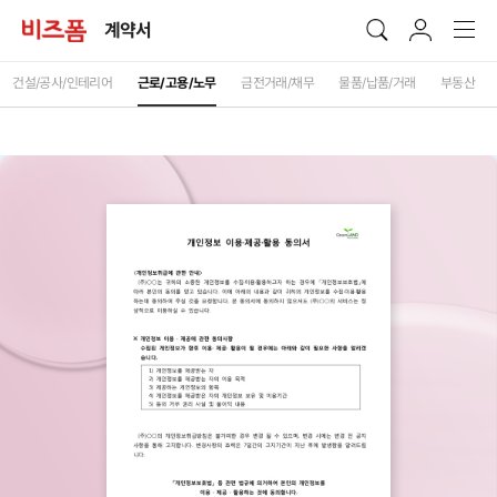
계약서
건설/공사/인테리어
근로/고용/노무
금전거래/채무
물품/납품/거래
부동산