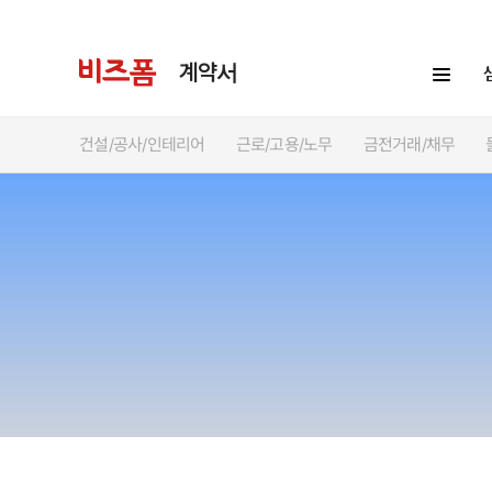
계약서
건설/공사/인테리어
근로/고용/노무
금전거래/채무