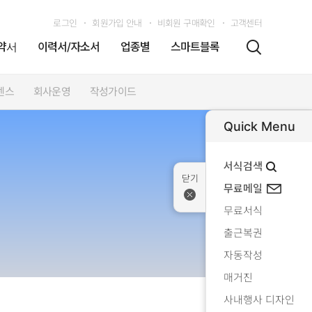
로그인
회원가입 안내
비회원 구매확인
고객센터
약서
이력서/자소서
업종별
스마트블록
센스
회사운영
작성가이드
Quick Menu
서식검색
무료메일
무료서식
출근복권
자동작성
매거진
사내행사 디자인