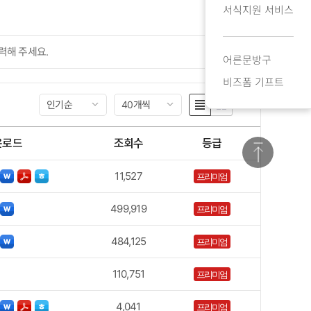
서식지원 서비스
검색
어른문방구
비즈폼 기프트
인기순
40개씩
운로드
조회수
등급
11,527
프리미엄
499,919
프리미엄
484,125
프리미엄
110,751
프리미엄
4,041
프리미엄