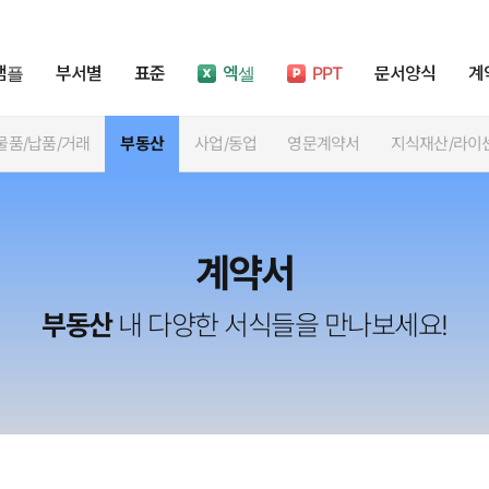
샘플
부서별
표준
엑셀
PPT
문서양식
계
물품/납품/거래
부동산
사업/동업
영문계약서
지식재산/라이
계약서
부동산
내 다양한 서식들을 만나보세요!