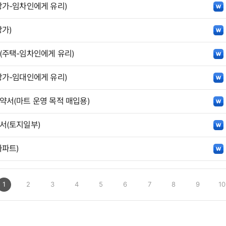
가-임차인에게 유리)
가)
주택-임차인에게 유리)
가-임대인에게 유리)
서(마트 운영 목적 매입용)
서(토지일부)
파트)
1
2
3
4
5
6
7
8
9
10