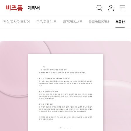
계약서
건설/공사/인테리어
근로/고용/노무
금전거래/채무
물품/납품/거래
부동산