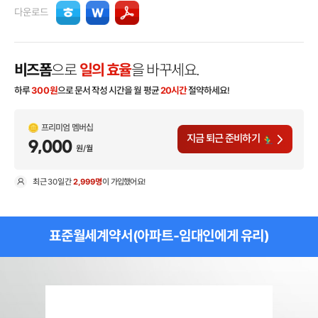
다운로드
비즈폼
으로
일의 효율
을 바꾸세요.
하루
300
원
으로 문서 작성 시간을 월 평균
20시간
절약하세요!
프리미엄 멤버십
지금 퇴근 준비하기
9,000
원/월
최근
30일
간
2,999명
이 가입했어요!
현
표준월세계약서(아파트-임대인에게 유리)