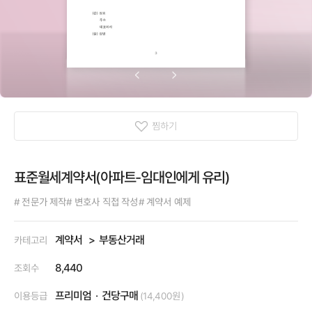
찜하기
표준월세계약서(아파트-임대인에게 유리)
# 전문가 제작
# 변호사 직접 작성
# 계약서 예제
계약서
부동산거래
카테고리
8,440
조회수
프리미엄
건당구매
이용등급
(14,400원)