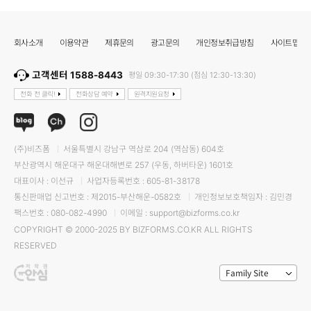
회사소개
이용약관
제휴문의
광고문의
개인정보취급방침
사이트맵
고객센터 1588-8443
평일 09:30-17:30 (점심 12:30-13:30)
전화 전 클릭!
전화상담 예약
원격지원요청
(주)비즈폼
서울특별시 강남구 역삼로 204 (역삼동) 604호
부산광역시 해운대구 해운대해변로 257 (우동, 하버타운) 1601호
대표이사 : 이선규
사업자등록번호 : 605-81-38178
통신판매업 신고번호 : 제2015-부산해운-0582호
개인정보보호책임자 : 김민경
팩스번호 : 080-082-4990
이메일 : support@bizforms.co.kr
COPYRIGHT © 2000-2025 BY BIZFORMS.CO.KR ALL RIGHTS
RESERVED
Family Site