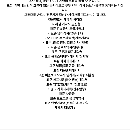
조사 하나, 문장 하나가 계약의 흐름을 바꿀 수 있습니다.
또한, 계약서는 법적 효력이 있는 문서이므로 구두 약속, 각서 등보다 강력한 통제력을 가집
니다.
그러므로
반드시 전문가가 작성한 계약서를 참고하셔야 합니다.
전문변호사 계약서 시리즈
ㆍ
대리점
계약서(일반형)
ㆍ 표준 건설공사
도급
계약서
ㆍ 표준
양해각서
(업무제휴)
ㆍ 표준
OEM
(주문자생산)기본계약서
ㆍ 표준
고용
계약서(대표이사, 임원)
ㆍ 표준
근로
계약서(연봉제)
ㆍ 표준 근로자
파견
계약서
ㆍ 표준
금전소비대차
계약서(상세형)
ㆍ 표준
기계매매
계약서
ㆍ 표준
납품
(물품공급)계약서
ㆍ 표준
대물변제
계약서
ㆍ 표준
비밀보호
서약서(입사시/재직중 제출용)
ㆍ 표준 상표사용(
라이센스
)계약서
ㆍ 표준
영업양도
계약서(점포양도)
ㆍ 표준
이사회
의사록(신주발행)
ㆍ 표준
차용증
ㆍ 표준
프로그램 공급
계약서
ㆍ 표준
합병
계약서(흡수합병-일반형)
계약서 더보기 >