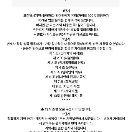
1단계
표준월세계약서(아파트-임대인에게 유리)
가이드 100% 활용하기
어려운 법률 용어를 쉽게
해석해 드립니다.
빠지면 안 되는 계약 내용
은 콕! 짚어드립니다.
본인에게 유리하게 계약
하는 방법을 알려드립니다.
※ 변호사 가이드는 PDF 파일을 다운로드 하세요.
2단계
변호사 작성 샘플 활용하기
ㆍ가장 일반적인 내용으로 작성하므로 바로 사용할 수 있습니다.
ㆍ꼼꼼히 읽어보고 변경이 필요한 항목은 가이드를 참고해 수정합니다.
제 1 조 (임대차의 목적물)
제 2 조 (차임/월세)
제 3 조 (임차목적물의 인도)
제 4 조 (공과금)
제 5 조 (임차인의 의무)
제 6 조 (임차인의 전대차 금지)
제 7 조 (화재보험)
제 8 조 (차임의 개정)
제 9 조 (계약기간)
제 10조 (계약의 해지) 등
총 13개 조항
으로 구성되어 있습니다.
3단계
정확하게 계약 하기
ㆍ계약서는 쌍방이 1부씩 기명날인해서 보관합니다.
ㆍ변호사 가이드에
서 알려주는 유의사항을 먼저 숙지합니다.
계약서는 일반 문서와 다릅니다.