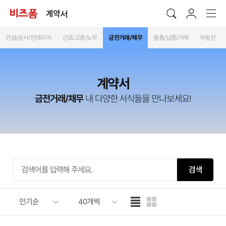
계약서
건설/공사/인테리어
근로/고용/노무
금전거래/채무
물품/납품/거래
부동산
계약서
금전거래/채무
내 다양한 서식들을 만나보세요!
검색
인기순
40개씩