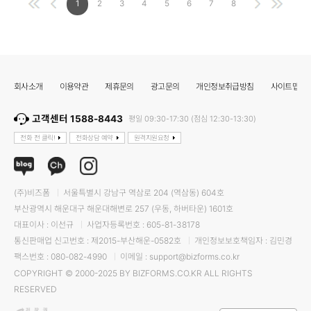
1
2
3
4
5
6
7
8
회사소개
이용약관
제휴문의
광고문의
개인정보취급방침
사이트맵
고객센터 1588-8443
평일 09:30-17:30 (점심 12:30-13:30)
전화 전 클릭!
전화상담 예약
원격지원요청
(주)비즈폼
서울특별시 강남구 역삼로 204 (역삼동) 604호
부산광역시 해운대구 해운대해변로 257 (우동, 하버타운) 1601호
대표이사 : 이선규
사업자등록번호 : 605-81-38178
통신판매업 신고번호 : 제2015-부산해운-0582호
개인정보보호책임자 : 김민경
팩스번호 : 080-082-4990
이메일 : support@bizforms.co.kr
COPYRIGHT © 2000-2025 BY BIZFORMS.CO.KR ALL RIGHTS
RESERVED