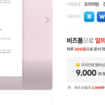
프리미엄
이용등급
다운로드
비즈폼
으로
일의
하루
300
원
으로 문서 
프리미엄 멤버십
9,000
원/
최근
30일
간
2,989명