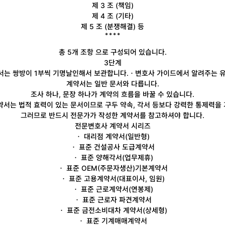
제 3 조 (책임)
제 4 조 (기타)
제 5 조 (분쟁해결) 등
총 5개 조항
으로 구성되어 있습니다.
3단계
는 쌍방이 1부씩 기명날인해서 보관합니다.
ㆍ변호사 가이드에서 알려주는 유
계약서는 일반 문서와 다릅니다.
조사 하나, 문장 하나가 계약의 흐름을 바꿀 수 있습니다.
약서는 법적 효력이 있는 문서이므로 구두 약속, 각서 등보다 강력한 통제력을
그러므로
반드시 전문가가 작성한 계약서를 참고하셔야 합니다.
전문변호사 계약서 시리즈
ㆍ
대리점
계약서(일반형)
ㆍ 표준 건설공사
도급
계약서
ㆍ 표준
양해각서
(업무제휴)
ㆍ 표준
OEM
(주문자생산)기본계약서
ㆍ 표준
고용
계약서(대표이사, 임원)
ㆍ 표준
근로
계약서(연봉제)
ㆍ 표준 근로자
파견
계약서
ㆍ 표준
금전소비대차
계약서(상세형)
ㆍ 표준
기계매매
계약서