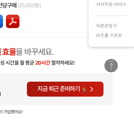
서식지원 서비스
건당구매
(25,600원)
어른문방구
비즈폼 기프트
 효율
을 바꾸세요.
작성 시간을 월 평균
20시간
절약하세요!
지금 퇴근 준비하기
월
이 가입했어요!
현재
1,358