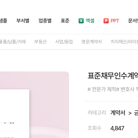
샘플
부서별
업종별
표준
엑셀
PPT
문서
물품/납품/거래
부동산
사업/동업
영문계약서
지식재산/라이
표준채무인수계약
# 전문가 제작
# 변호사 
계약서
카테고리
4,847
조회수