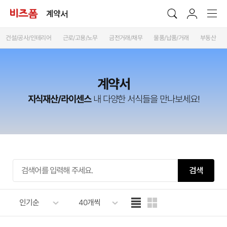
계약서
건설/공사/인테리어
근로/고용/노무
금전거래/채무
물품/납품/거래
부동산
계약서
지식재산/라이센스
내 다양한 서식들을 만나보세요!
검색
인기순
40개씩