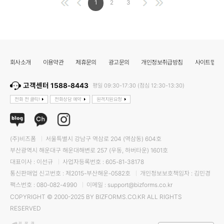
1
2
3
회사소개
이용약관
제휴문의
광고문의
개인정보취급방침
사이트맵
고객센터 1588-8443
평일 09:30-17:30 (점심 12:30-13:30)
전화 전 클릭!
전화상담 예약
원격지원요청
(주)비즈폼
서울특별시 강남구 역삼로 204 (역삼동) 604호
부산광역시 해운대구 해운대해변로 257 (우동, 하버타운) 1601호
대표이사 : 이선규
사업자등록번호 : 605-81-38178
통신판매업 신고번호 : 제2015-부산해운-0582호
개인정보보호책임자 : 김민경
팩스번호 : 080-082-4990
이메일 : support@bizforms.co.kr
COPYRIGHT © 2000-2025 BY BIZFORMS.CO.KR ALL RIGHTS
RESERVED