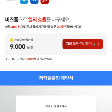
비즈폼
으로
일의 효율
을 바꾸세요.
하루
300
원
으로 문서 작성 시간을 월 평균
20시간
절약하세요!
프리미엄 멤버십
지금 퇴근 준비하기
9,000
원/월
최근
30일
간
3,002명
이 가입했어요!
현
저작물출판 계약서