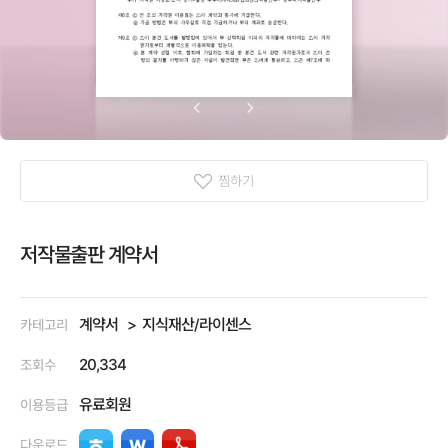
찜하기
저작물출판 계약서
계약서
지식재산/라이센스
카테고리
20,334
조회수
유료회원
이용등급
다운로드