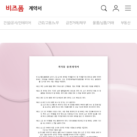
계약서
건설/공사/인테리어
근로/고용/노무
금전거래/채무
물품/납품/거래
부동산