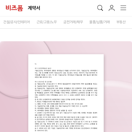
계약서
건설/공사/인테리어
근로/고용/노무
금전거래/채무
물품/납품/거래
부동산