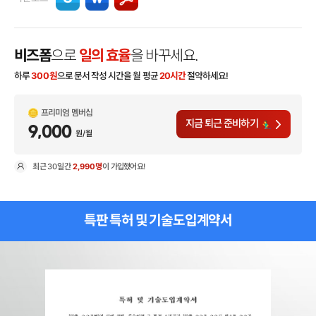
비즈폼
으로
일의 효율
을 바꾸세요.
하루
300
원
으로 문서 작성 시간을 월 평균
20시간
절약하세요!
프리미엄 멤버십
지금 퇴근 준비하기
9,000
원/월
최근
30일
간
2,990명
이 가입했어요!
현
특판 특허 및 기술도입계약서