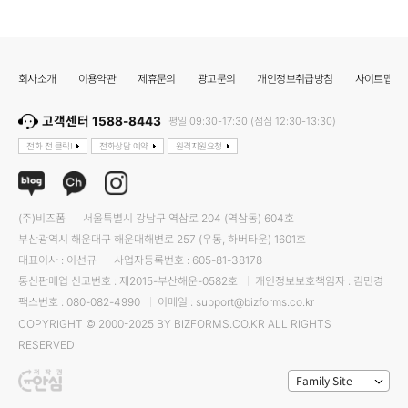
회사소개
이용약관
제휴문의
광고문의
개인정보취급방침
사이트맵
고객센터 1588-8443
평일 09:30-17:30 (점심 12:30-13:30)
전화 전 클릭!
전화상담 예약
원격지원요청
(주)비즈폼
서울특별시 강남구 역삼로 204 (역삼동) 604호
부산광역시 해운대구 해운대해변로 257 (우동, 하버타운) 1601호
대표이사 : 이선규
사업자등록번호 : 605-81-38178
통신판매업 신고번호 : 제2015-부산해운-0582호
개인정보보호책임자 : 김민경
팩스번호 : 080-082-4990
이메일 : support@bizforms.co.kr
COPYRIGHT © 2000-2025 BY BIZFORMS.CO.KR ALL RIGHTS
RESERVED
Family Site