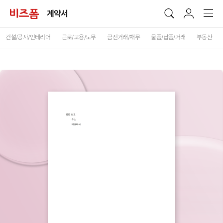
계약서
건설/공사/인테리어
근로/고용/노무
금전거래/채무
물품/납품/거래
부동산