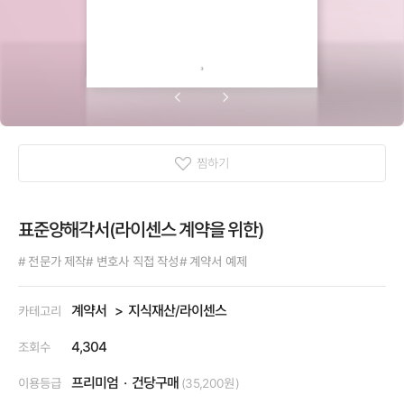
찜하기
표준양해각서(라이센스 계약을 위한)
# 전문가 제작
# 변호사 직접 작성
# 계약서 예제
계약서
지식재산/라이센스
카테고리
4,304
조회수
프리미엄
건당구매
이용등급
(35,200원)