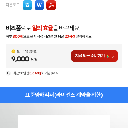
다운로드
비즈폼
으로
일의 효율
을 바꾸세요.
하루
300
원
으로 문서 작성 시간을 월 평균
20시간
절약하세요!
프리미엄 멤버십
지금 퇴근 준비하기
9,000
원/월
최근
30일
간
3,049명
이 가입했어요!
현
표준양해각서(라이센스 계약을 위한)