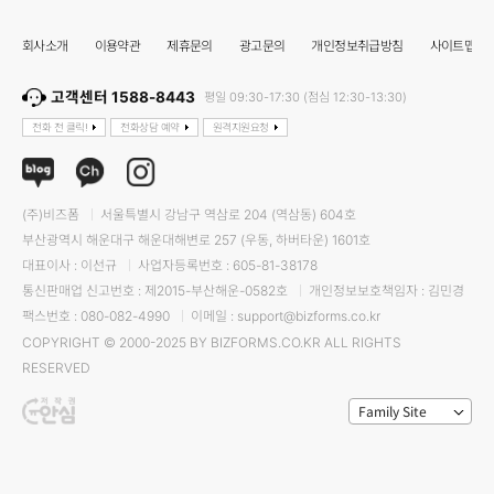
회사소개
이용약관
제휴문의
광고문의
개인정보취급방침
사이트맵
고객센터 1588-8443
평일 09:30-17:30 (점심 12:30-13:30)
전화 전 클릭!
전화상담 예약
원격지원요청
(주)비즈폼
서울특별시 강남구 역삼로 204 (역삼동) 604호
부산광역시 해운대구 해운대해변로 257 (우동, 하버타운) 1601호
대표이사 : 이선규
사업자등록번호 : 605-81-38178
통신판매업 신고번호 : 제2015-부산해운-0582호
개인정보보호책임자 : 김민경
팩스번호 : 080-082-4990
이메일 : support@bizforms.co.kr
COPYRIGHT © 2000-2025 BY BIZFORMS.CO.KR ALL RIGHTS
RESERVED
Family Site