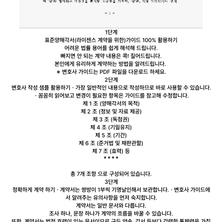
1단계
표준양해각서(라이센스 계약을 위한)
가이드 100% 활용하기
어려운 법률 용어를 쉽게
해석해 드립니다.
빠지면 안 되는 계약 내용
은 콕! 짚어드립니다.
본인에게 유리하게 계약
하는 방법을 알려드립니다.
※ 변호사 가이드는 PDF 파일을 다운로드 하세요.
2단계
변호사 작성 샘플 활용하기
ㆍ가장 일반적인 내용으로 작성하므로 바로 사용할 수 있습니다.
ㆍ꼼꼼히 읽어보고 변경이 필요한 항목은 가이드를 참고해 수정합니다.
제 1 조 (양해각서의 목적)
제 2 조 (정보 및 자료 제공)
제 3 조 (독점권)
제 4 조 (기밀유지)
제 5 조 (기간)
제 6 조 (준거법 및 재판관할)
제 7 조 (효력) 등
총 7개 조항
으로 구성되어 있습니다.
3단계
정확하게 계약 하기
ㆍ계약서는 쌍방이 1부씩 기명날인해서 보관합니다.
ㆍ변호사 가이드에
서 알려주는 유의사항을 먼저 숙지합니다.
계약서는 일반 문서와 다릅니다.
조사 하나, 문장 하나가 계약의 흐름을 바꿀 수 있습니다.
또한, 계약서는 법적 효력이 있는 문서이므로 구두 약속, 각서 등보다 강력한 통제력을 가집