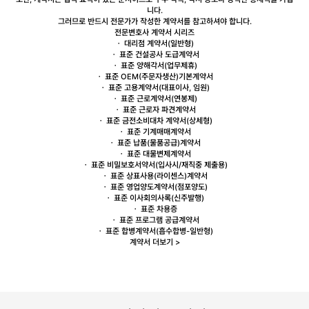
니다.
그러므로
반드시 전문가가 작성한 계약서를 참고하셔야 합니다.
전문변호사 계약서 시리즈
ㆍ
대리점
계약서(일반형)
ㆍ 표준 건설공사
도급
계약서
ㆍ 표준
양해각서
(업무제휴)
ㆍ 표준
OEM
(주문자생산)기본계약서
ㆍ 표준
고용
계약서(대표이사, 임원)
ㆍ 표준
근로
계약서(연봉제)
ㆍ 표준 근로자
파견
계약서
ㆍ 표준
금전소비대차
계약서(상세형)
ㆍ 표준
기계매매
계약서
ㆍ 표준
납품
(물품공급)계약서
ㆍ 표준
대물변제
계약서
ㆍ 표준
비밀보호
서약서(입사시/재직중 제출용)
ㆍ 표준 상표사용(
라이센스
)계약서
ㆍ 표준
영업양도
계약서(점포양도)
ㆍ 표준
이사회
의사록(신주발행)
ㆍ 표준
차용증
ㆍ 표준
프로그램 공급
계약서
ㆍ 표준
합병
계약서(흡수합병-일반형)
계약서 더보기 >