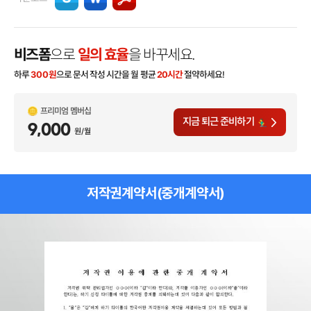
비즈폼
으로
일의 효율
을 바꾸세요.
하루
300
원
으로 문서 작성 시간을 월 평균
20시간
절약하세요!
프리미엄 멤버십
지금 퇴근 준비하기
9,000
원/월
저작권계약서(중개계약서)