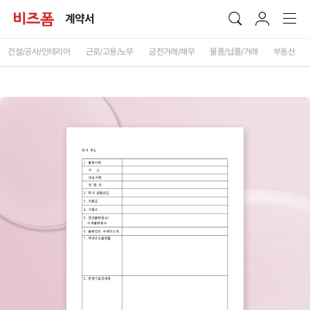
계약서
건설/공사/인테리어
근로/고용/노무
금전거래/채무
물품/납품/거래
부동산