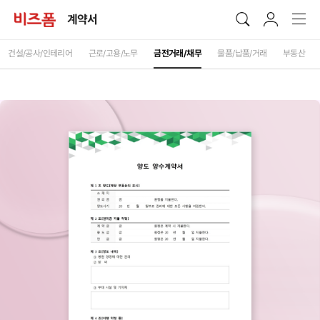
계약서
건설/공사/인테리어
근로/고용/노무
금전거래/채무
물품/납품/거래
부동산