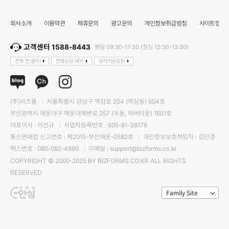
회사소개
이용약관
제휴문의
광고문의
개인정보취급방침
사이트맵
고객센터 1588-8443
평일 09:30-17:30 (점심 12:30-13:30)
전화 전 클릭!
전화상담 예약
원격지원요청
(주)비즈폼
서울특별시 강남구 역삼로 204 (역삼동) 604호
부산광역시 해운대구 해운대해변로 257 (우동, 하버타운) 1601호
대표이사 : 이선규
사업자등록번호 : 605-81-38178
통신판매업 신고번호 : 제2015-부산해운-0582호
개인정보보호책임자 : 김민경
팩스번호 : 080-082-4990
이메일 : support@bizforms.co.kr
COPYRIGHT © 2000-2025 BY BIZFORMS.CO.KR ALL RIGHTS
RESERVED
Family Site