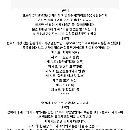
1단계
표준예금채권질권설정계약서(기업인수시)
가이드 100% 활용하기
어려운 법률 용어를 쉽게
해석해 드립니다.
빠지면 안 되는 계약 내용
은 콕! 짚어드립니다.
본인에게 유리하게 계약
하는 방법을 알려드립니다.
※ 변호사 가이드는 PDF 파일을 다운로드 하세요.
2단계
변호사 작성 샘플 활용하기
ㆍ가장 일반적인 내용으로 작성하므로 바로 사용할 수 있습니다.
ㆍ꼼꼼히 읽어보고 변경이 필요한 항목은 가이드를 참고해 수정합니다.
제 1 조 (계약의 목적)
제 2 조 (질권의 설정)
제 3 조 (질권설정자의 의무)
제 4 조 (질권의 효력범위)
제 5 조 (질권설정계약의 변경)
제 6 조 (질권의 행사 및 말소)
제 7 조 (효력 발생)
제 8 조 (해석)
제 9 조 (관할합의) 등
총 9개 조항
으로 구성되어 있습니다.
3단계
정확하게 계약 하기
ㆍ계약서는 쌍방이 1부씩 기명날인해서 보관합니다.
ㆍ변호사 가이드에
서 알려주는 유의사항을 먼저 숙지합니다.
계약서는 일반 문서와 다릅니다.
조사 하나, 문장 하나가 계약의 흐름을 바꿀 수 있습니다.