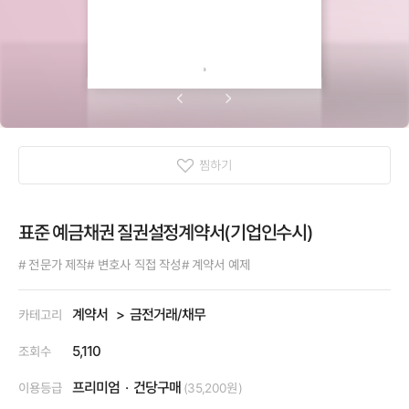
찜하기
표준 예금채권 질권설정계약서(기업인수시)
# 전문가 제작
# 변호사 직접 작성
# 계약서 예제
계약서
금전거래/채무
카테고리
5,110
조회수
프리미엄
건당구매
이용등급
(35,200원)