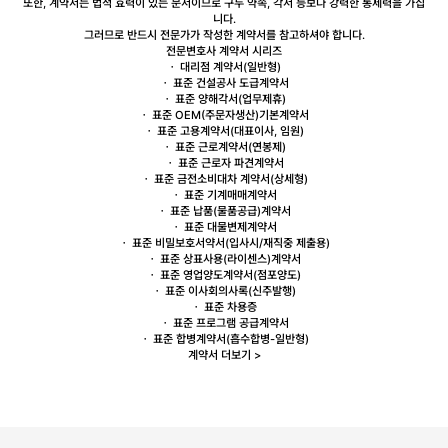
또한, 계약서는 법적 효력이 있는 문서이므로 구두 약속, 각서 등보다 강력한 통제력을 가집
니다.
그러므로
반드시 전문가가 작성한 계약서를 참고하셔야 합니다.
전문변호사 계약서 시리즈
ㆍ
대리점
계약서(일반형)
ㆍ 표준 건설공사
도급
계약서
ㆍ 표준
양해각서
(업무제휴)
ㆍ 표준
OEM
(주문자생산)기본계약서
ㆍ 표준
고용
계약서(대표이사, 임원)
ㆍ 표준
근로
계약서(연봉제)
ㆍ 표준 근로자
파견
계약서
ㆍ 표준
금전소비대차
계약서(상세형)
ㆍ 표준
기계매매
계약서
ㆍ 표준
납품
(물품공급)계약서
ㆍ 표준
대물변제
계약서
ㆍ 표준
비밀보호
서약서(입사시/재직중 제출용)
ㆍ 표준 상표사용(
라이센스
)계약서
ㆍ 표준
영업양도
계약서(점포양도)
ㆍ 표준
이사회
의사록(신주발행)
ㆍ 표준
차용증
ㆍ 표준
프로그램 공급
계약서
ㆍ 표준
합병
계약서(흡수합병-일반형)
계약서 더보기 >