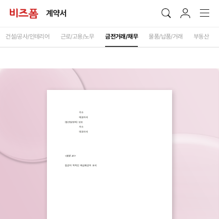
계약서
건설/공사/인테리어
근로/고용/노무
금전거래/채무
물품/납품/거래
부동산