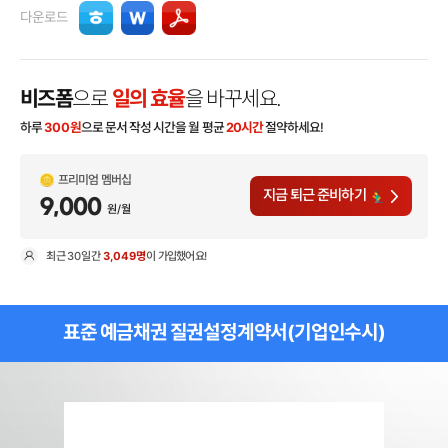
다운로드
비즈폼
으로
일의 효율
을 바꾸세요.
하루
300
원
으로 문서 작성 시간을 월 평균
20시간
절약하세요!
프리미엄 멤버십
지금 퇴근 준비하기
9,000
원/월
최근
30일
간
3,049명
이 가입했어요!
현
표준 예금채권 질권설정계약서(기업인수시)