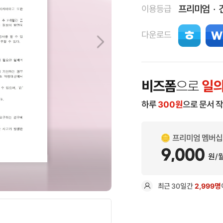
프리미엄
이용등급
다운로드
비즈폼
으로
일의
하루
300
원
으로 문서 
프리미엄 멤버십
9,000
원/
최근
30일
간
2,999명