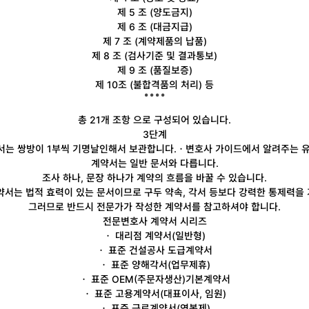
제 5 조 (양도금지)
제 6 조 (대금지급)
제 7 조 (계약제품의 납품)
제 8 조 (검사기준 및 결과통보)
제 9 조 (품질보증)
제 10조 (불합격품의 처리) 등
총 21개 조항
으로 구성되어 있습니다.
3단계
는 쌍방이 1부씩 기명날인해서 보관합니다.
ㆍ변호사 가이드에서 알려주는 유
계약서는 일반 문서와 다릅니다.
조사 하나, 문장 하나가 계약의 흐름을 바꿀 수 있습니다.
약서는 법적 효력이 있는 문서이므로 구두 약속, 각서 등보다 강력한 통제력을
그러므로
반드시 전문가가 작성한 계약서를 참고하셔야 합니다.
전문변호사 계약서 시리즈
ㆍ
대리점
계약서(일반형)
ㆍ 표준 건설공사
도급
계약서
ㆍ 표준
양해각서
(업무제휴)
ㆍ 표준
OEM
(주문자생산)기본계약서
ㆍ 표준
고용
계약서(대표이사, 임원)
ㆍ 표준
근로
계약서(연봉제)