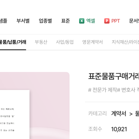
샘플
부서별
업종별
표준
엑셀
PPT
문서
물품/납품/거래
부동산
사업/동업
영문계약서
지식재산/라이
표준물품구매거
# 전문가 제작
# 변호사 
계약서
카테고리
10,921
조회수