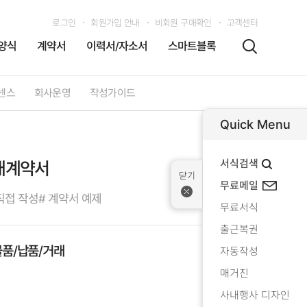
로그인
회원가입 안내
비회원 구매확인
고객센터
양식
계약서
이력서/자소서
스마트블록
센스
회사운영
작성가이드
Quick Menu
서식검색
래계약서
무료메일
직접 작성
# 계약서 예제
무료서식
출근복권
물품/납품/거래
자동작성
매거진
사내행사 디자인