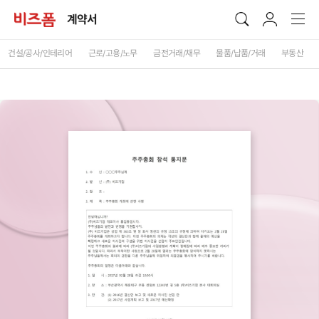
계약서
건설/공사/인테리어
근로/고용/노무
금전거래/채무
물품/납품/거래
부동산