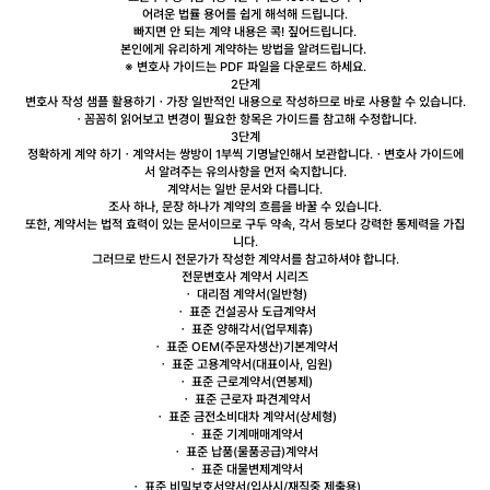
어려운 법률 용어를 쉽게
해석해 드립니다.
빠지면 안 되는 계약 내용
은 콕! 짚어드립니다.
본인에게 유리하게 계약
하는 방법을 알려드립니다.
※ 변호사 가이드는 PDF 파일을 다운로드 하세요.
2단계
변호사 작성 샘플 활용하기
ㆍ가장 일반적인 내용으로 작성하므로 바로 사용할 수 있습니다.
ㆍ꼼꼼히 읽어보고 변경이 필요한 항목은 가이드를 참고해 수정합니다.
3단계
정확하게 계약 하기
ㆍ계약서는 쌍방이 1부씩 기명날인해서 보관합니다.
ㆍ변호사 가이드에
서 알려주는 유의사항을 먼저 숙지합니다.
계약서는 일반 문서와 다릅니다.
조사 하나, 문장 하나가 계약의 흐름을 바꿀 수 있습니다.
또한, 계약서는 법적 효력이 있는 문서이므로 구두 약속, 각서 등보다 강력한 통제력을 가집
니다.
그러므로
반드시 전문가가 작성한 계약서를 참고하셔야 합니다.
전문변호사 계약서 시리즈
ㆍ
대리점
계약서(일반형)
ㆍ 표준 건설공사
도급
계약서
ㆍ 표준
양해각서
(업무제휴)
ㆍ 표준
OEM
(주문자생산)기본계약서
ㆍ 표준
고용
계약서(대표이사, 임원)
ㆍ 표준
근로
계약서(연봉제)
ㆍ 표준 근로자
파견
계약서
ㆍ 표준
금전소비대차
계약서(상세형)
ㆍ 표준
기계매매
계약서
ㆍ 표준
납품
(물품공급)계약서
ㆍ 표준
대물변제
계약서
ㆍ 표준
비밀보호
서약서(입사시/재직중 제출용)