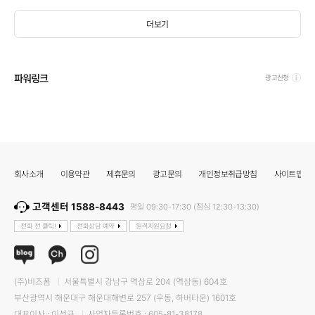
더보기
파워링크
광고신청
회사소개
이용약관
제휴문의
광고문의
개인정보취급방침
사이트맵
고객센터 1588-8443
평일 09:30-17:30 (점심 12:30-13:30)
전화 전 클릭!
전화상담 예약
원격지원요청
(주)비즈폼
서울특별시 강남구 역삼로 204 (역삼동) 604호
부산광역시 해운대구 해운대해변로 257 (우동, 하버타운) 1601호
대표이사 : 이선규
사업자등록번호 : 605-81-38178