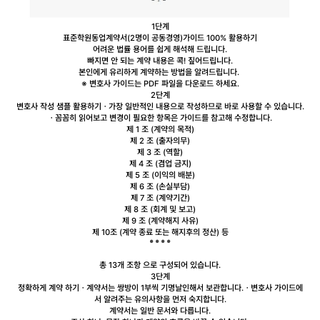
1단계
표준학원동업계약서(2명이 공동경영)
가이드 100% 활용하기
어려운 법률 용어를 쉽게
해석해 드립니다.
빠지면 안 되는 계약 내용
은 콕! 짚어드립니다.
본인에게 유리하게 계약
하는 방법을 알려드립니다.
※ 변호사 가이드는 PDF 파일을 다운로드 하세요.
2단계
변호사 작성 샘플 활용하기
ㆍ가장 일반적인 내용으로 작성하므로 바로 사용할 수 있습니다.
ㆍ꼼꼼히 읽어보고 변경이 필요한 항목은 가이드를 참고해 수정합니다.
제 1 조 (계약의 목적)
제 2 조 (출자의무)
제 3 조 (역할)
제 4 조 (겸업 금지)
제 5 조 (이익의 배분)
제 6 조 (손실부담)
제 7 조 (계약기간)
제 8 조 (회계 및 보고)
제 9 조 (계약해지 사유)
제 10조 (계약 종료 또는 해지후의 정산) 등
총 13개 조항
으로 구성되어 있습니다.
3단계
정확하게 계약 하기
ㆍ계약서는 쌍방이 1부씩 기명날인해서 보관합니다.
ㆍ변호사 가이드에
서 알려주는 유의사항을 먼저 숙지합니다.
계약서는 일반 문서와 다릅니다.