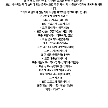
조사 하나, 문장 하나가 계약의 흐름을 바꿀 수 있습니다.
또한, 계약서는 법적 효력이 있는 문서이므로 구두 약속, 각서 등보다 강력한 통제력을 가집
니다.
그러므로
반드시 전문가가 작성한 계약서를 참고하셔야 합니다.
전문변호사 계약서 시리즈
ㆍ
대리점
계약서(일반형)
ㆍ 표준 건설공사
도급
계약서
ㆍ 표준
양해각서
(업무제휴)
ㆍ 표준
OEM
(주문자생산)기본계약서
ㆍ 표준
고용
계약서(대표이사, 임원)
ㆍ 표준
근로
계약서(연봉제)
ㆍ 표준 근로자
파견
계약서
ㆍ 표준
금전소비대차
계약서(상세형)
ㆍ 표준
기계매매
계약서
ㆍ 표준
납품
(물품공급)계약서
ㆍ 표준
대물변제
계약서
ㆍ 표준
비밀보호
서약서(입사시/재직중 제출용)
ㆍ 표준 상표사용(
라이센스
)계약서
ㆍ 표준
영업양도
계약서(점포양도)
ㆍ 표준
이사회
의사록(신주발행)
ㆍ 표준
차용증
ㆍ 표준
프로그램 공급
계약서
ㆍ 표준
합병
계약서(흡수합병-일반형)
계약서 더보기 >