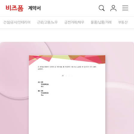
계약서
건설/공사/인테리어
근로/고용/노무
금전거래/채무
물품/납품/거래
부동산