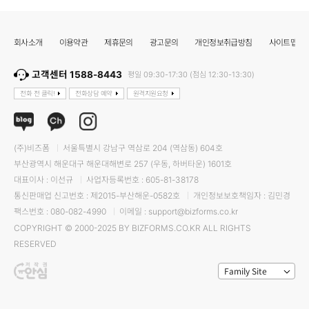
회사소개
이용약관
제휴문의
광고문의
개인정보취급방침
사이트맵
고객센터 1588-8443
평일 09:30-17:30 (점심 12:30-13:30)
전화 전 클릭!
전화상담 예약
원격지원요청
(주)비즈폼
서울특별시 강남구 역삼로 204 (역삼동) 604호
부산광역시 해운대구 해운대해변로 257 (우동, 하버타운) 1601호
대표이사 : 이선규
사업자등록번호 : 605-81-38178
통신판매업 신고번호 : 제2015-부산해운-0582호
개인정보보호책임자 : 김민경
팩스번호 : 080-082-4990
이메일 : support@bizforms.co.kr
COPYRIGHT © 2000-2025 BY BIZFORMS.CO.KR ALL RIGHTS
RESERVED
Family Site