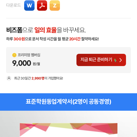
다운로드
비즈폼
으로
일의 효율
을 바꾸세요.
하루
300
원
으로 문서 작성 시간을 월 평균
20시간
절약하세요!
프리미엄 멤버십
지금 퇴근 준비하기
9,000
원/월
최근
30일
간
2,990명
이 가입했어요!
현
표준학원동업계약서(2명이 공동경영)