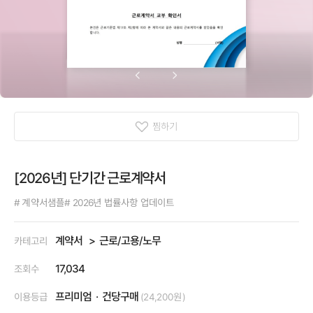
찜하기
[2026년] 단기간 근로계약서
# 계약서샘플
# 2026년 법률사항 업데이트
계약서
근로/고용/노무
카테고리
17,034
조회수
프리미엄
건당구매
이용등급
(24,200원)