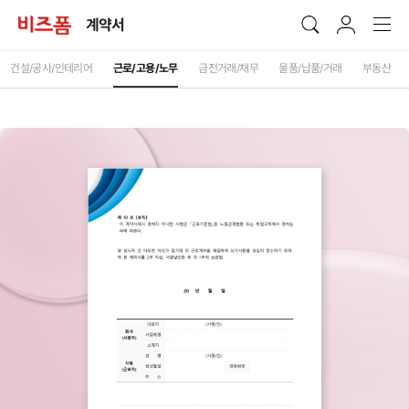
계약서
건설/공사/인테리어
근로/고용/노무
금전거래/채무
물품/납품/거래
부동산