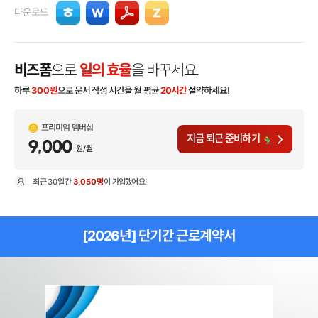
다운로드
비즈폼
으로
일의 효율
을 바꾸세요.
하루
300
원
으로 문서 작성 시간을 월 평균
20시간
절약하세요!
프리미엄 멤버십
지금 퇴근 준비하기
9,000
원/월
최근
30일
간
3,050명
이 가입했어요!
현
[2026년] 단기간 근로계약서