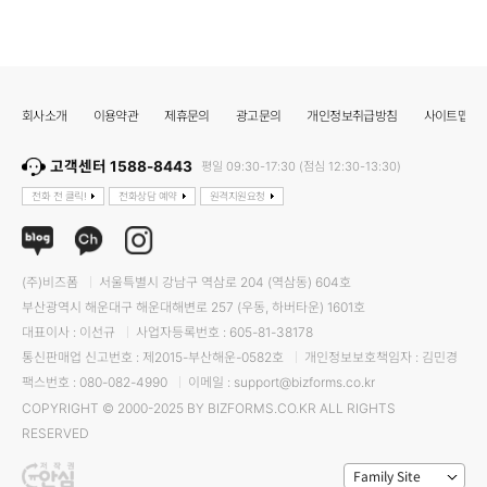
회사소개
이용약관
제휴문의
광고문의
개인정보취급방침
사이트맵
고객센터 1588-8443
평일 09:30-17:30 (점심 12:30-13:30)
전화 전 클릭!
전화상담 예약
원격지원요청
(주)비즈폼
서울특별시 강남구 역삼로 204 (역삼동) 604호
부산광역시 해운대구 해운대해변로 257 (우동, 하버타운) 1601호
대표이사 : 이선규
사업자등록번호 : 605-81-38178
통신판매업 신고번호 : 제2015-부산해운-0582호
개인정보보호책임자 : 김민경
팩스번호 : 080-082-4990
이메일 : support@bizforms.co.kr
COPYRIGHT © 2000-2025 BY BIZFORMS.CO.KR ALL RIGHTS
RESERVED
Family Site