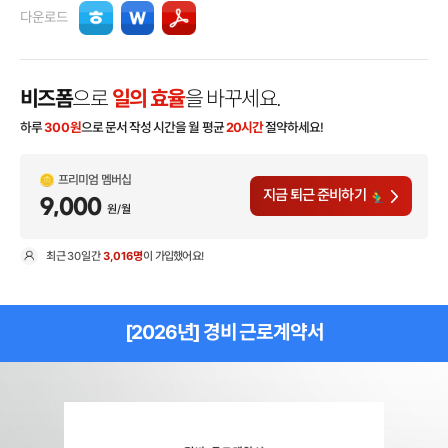
다운로드
비즈폼
으로
일의 효율
을 바꾸세요.
하루
300
원
으로 문서 작성 시간을 월 평균
20시간
절약하세요!
프리미엄 멤버십
지금 퇴근 준비하기
9,000
원/월
최근
30일
간
3,016명
이 가입했어요!
현
[2026년] 경비 근로계약서