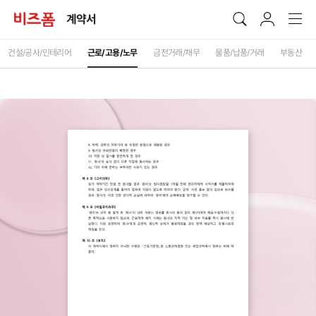
계약서
건설/공사/인테리어
근로/고용/노무
금전거래/채무
물품/납품/거래
부동산