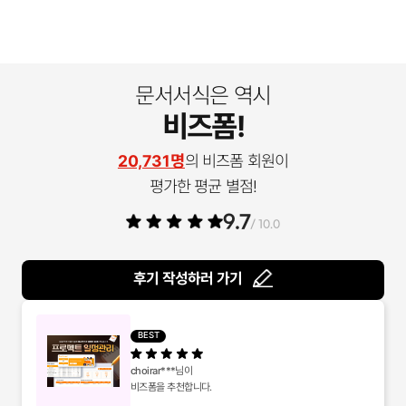
문서서식은 역시
비즈폼!
20,731명
의 비즈폼 회원이
평가한 평균 별점!
9.7
/ 10.0
후기 작성하러 가기
BEST
choirar***
님이
비즈폼을 추천합니다.