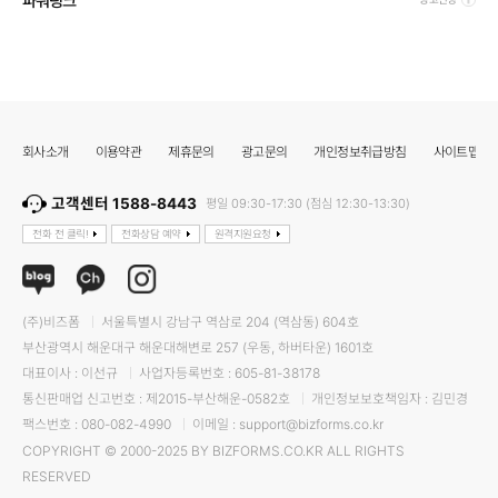
파워링크
회사소개
이용약관
제휴문의
광고문의
개인정보취급방침
사이트맵
고객센터 1588-8443
평일 09:30-17:30 (점심 12:30-13:30)
전화 전 클릭!
전화상담 예약
원격지원요청
(주)비즈폼
서울특별시 강남구 역삼로 204 (역삼동) 604호
부산광역시 해운대구 해운대해변로 257 (우동, 하버타운) 1601호
대표이사 : 이선규
사업자등록번호 : 605-81-38178
통신판매업 신고번호 : 제2015-부산해운-0582호
개인정보보호책임자 : 김민경
팩스번호 : 080-082-4990
이메일 : support@bizforms.co.kr
COPYRIGHT © 2000-2025 BY BIZFORMS.CO.KR ALL RIGHTS
RESERVED