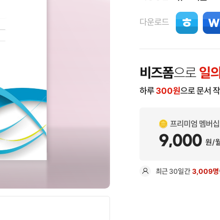
다운로드
비즈폼
으로
일의
하루
300
원
으로 문서 
프리미엄 멤버십
9,000
원/
최근
30일
간
3,009명