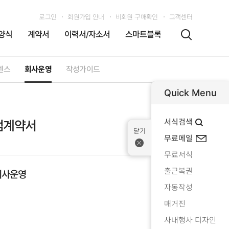
로그인
회원가입 안내
비회원 구매확인
고객센터
양식
계약서
이력서/자소서
스마트블록
센스
회사운영
작성가이드
Quick Menu
서식검색
점계약서
무료메일
무료서식
출근복권
회사운영
자동작성
매거진
사내행사 디자인