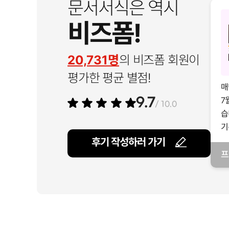
문서서식은 역시
비즈폼!
20,731명
의 비즈폼 회원이
평가한 평균 별점!
매
7
9.7
/ 10.0
습
기
후기 작성하러 가기
프
일