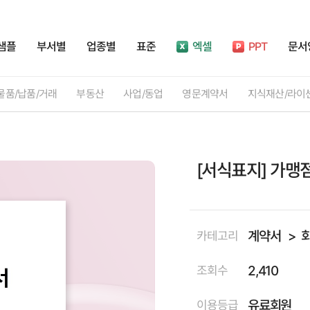
샘플
부서별
업종별
표준
엑셀
PPT
문서
물품/납품/거래
부동산
사업/동업
영문계약서
지식재산/라이
[서식표지] 가맹
계약서
카테고리
2,410
조회수
유료회원
이용등급