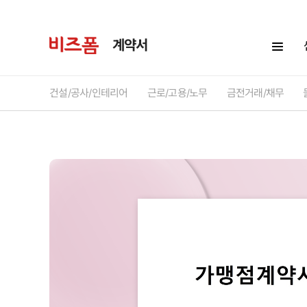
계약서
건설/공사/인테리어
근로/고용/노무
금전거래/채무