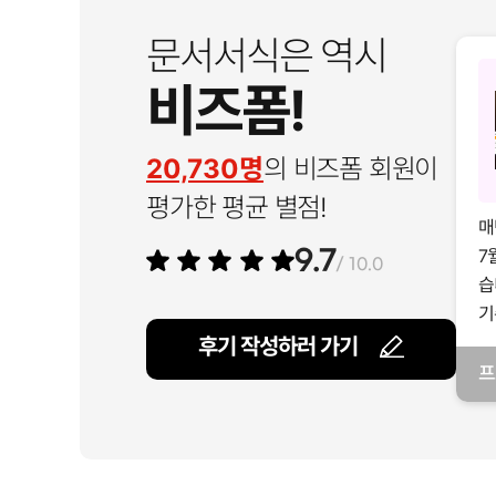
문서서식은 역시
비즈폼!
20,730명
의 비즈폼 회원이
평가한 평균 별점!
매
7
9.7
/ 10.0
습
기
후기 작성하러 가기
프
일