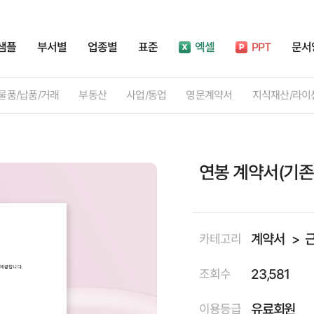
샘플
부서별
업종별
표준
엑셀
PPT
문서
물품/납품/거래
부동산
사업/동업
영문계약서
지식재산/라이
연봉 계약서(기존
계약서
카테고리
23,581
조회수
유료회원
이용등급