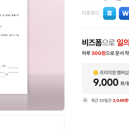
다운로드
비즈폼
으로
일의
하루
300
원
으로 문서 
프리미엄 멤버십
9,000
원/
최근
30일
간
3,049명