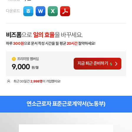
다운로드
비즈폼
으로
일의 효율
을 바꾸세요.
하루
300
원
으로 문서 작성 시간을 월 평균
20시간
절약하세요!
프리미엄 멤버십
지금 퇴근 준비하기
9,000
원/월
최근
30일
간
2,998명
이 가입했어요!
현
연소근로자 표준근로계약서(노동부)