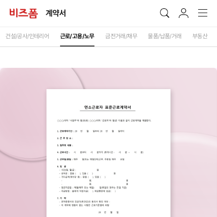
계약서
건설/공사/인테리어
근로/고용/노무
금전거래/채무
물품/납품/거래
부동산