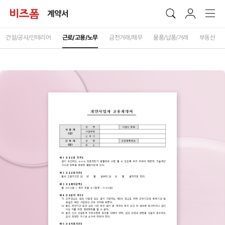
계약서
건설/공사/인테리어
근로/고용/노무
금전거래/채무
물품/납품/거래
부동산