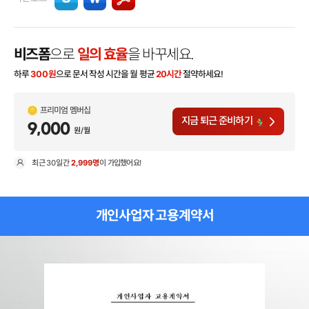
비즈폼
으로
일의 효율
을 바꾸세요.
하루
300
원
으로 문서 작성 시간을 월 평균
20시간
절약하세요!
프리미엄 멤버십
지금 퇴근 준비하기
9,000
원/월
최근
30일
간
2,999명
이 가입했어요!
현
개인사업자 고용계약서