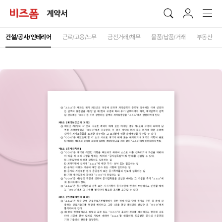
계약서
건설/공사/인테리어
근로/고용/노무
금전거래/채무
물품/납품/거래
부동산