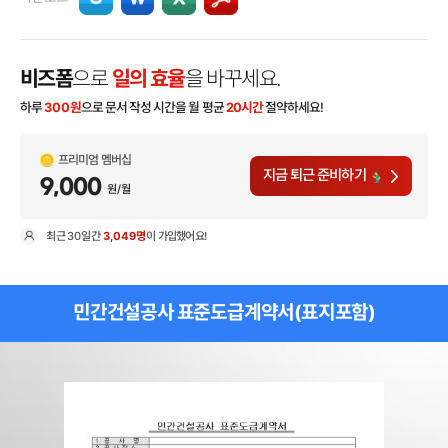
비즈폼
으로
일의 효율
을 바꾸세요.
하루
300
원
으로 문서 작성 시간을 월 평균
20시간
절약하세요!
프리미엄 멤버십
지금 퇴근 준비하기
9,000
원/월
최근
30일
간
3,049명
이 가입했어요!
현
민간건설공사 표준도급계약서(표지포함)