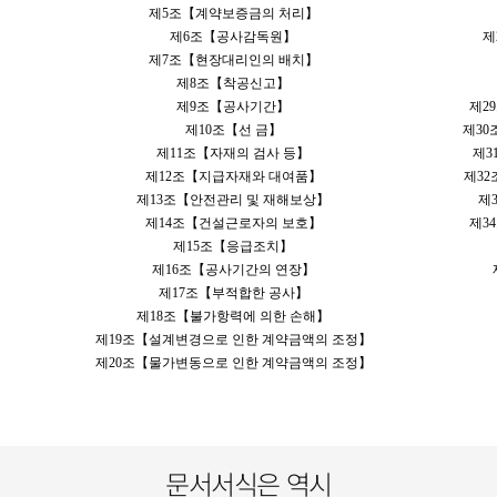
제5조【계약보증금의 처리】
제6조【공사감독원】
제
제7조【현장대리인의 배치】
제8조【착공신고】
제9조【공사기간】
제2
제10조【선 금】
제30
제11조【자재의 검사 등】
제3
제12조【지급자재와 대여품】
제32
제13조【안전관리 및 재해보상】
제
제14조【건설근로자의 보호】
제3
제15조【응급조치】
제16조【공사기간의 연장】
제17조【부적합한 공사】
제18조【불가항력에 의한 손해】
제19조【설계변경으로 인한 계약금액의 조정】
제20조【물가변동으로 인한 계약금액의 조정】
문서서식은 역시