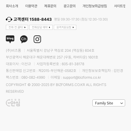
회사소개
이용약관
제휴문의
광고문의
개인정보취급방침
사이트맵
고객센터 1588-8443
평일 09:30-17:30 (점심 12:30-13:30)
전화 전 클릭!
전화상담 예약
원격지원요청
(주)비즈폼
서울특별시 강남구 역삼로 204 (역삼동) 604호
부산광역시 해운대구 해운대해변로 257 (우동, 하버타운) 1601호
대표이사 : 이선규
사업자등록번호 : 605-81-38178
통신판매업 신고번호 : 제2015-부산해운-0582호
개인정보보호책임자 : 김민경
팩스번호 : 080-082-4990
이메일 : support@bizforms.co.kr
COPYRIGHT © 2000-2025 BY BIZFORMS.CO.KR ALL RIGHTS
RESERVED
Family Site