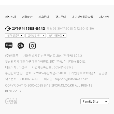
회사소개
이용약관
제휴문의
광고문의
개인정보취급방침
사이트맵
고객센터 1588-8443
평일 09:30-17:30 (점심 12:30-13:30)
전화 전 클릭!
전화상담 예약
원격지원요청
(주)비즈폼
서울특별시 강남구 역삼로 204 (역삼동) 604호
부산광역시 해운대구 해운대해변로 257 (우동, 하버타운) 1601호
대표이사 : 이선규
사업자등록번호 : 605-81-38178
통신판매업 신고번호 : 제2015-부산해운-0582호
개인정보보호책임자 : 김민경
팩스번호 : 080-082-4990
이메일 : support@bizforms.co.kr
COPYRIGHT © 2000-2025 BY BIZFORMS.CO.KR ALL RIGHTS
RESERVED
Family Site