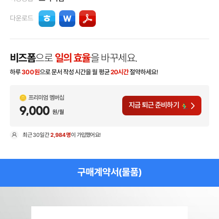
다운로드
비즈폼
으로
일의 효율
을 바꾸세요.
하루
300
원
으로 문서 작성 시간을 월 평균
20시간
절약하세요!
프리미엄 멤버십
지금 퇴근 준비하기
9,000
원/월
최근
30일
간
2,984명
이 가입했어요!
현
구매계약서(물품)