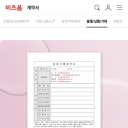
계약서
건설/공사/인테리어
근로/고용/노무
금전거래/채무
물품/납품/거래
부동산