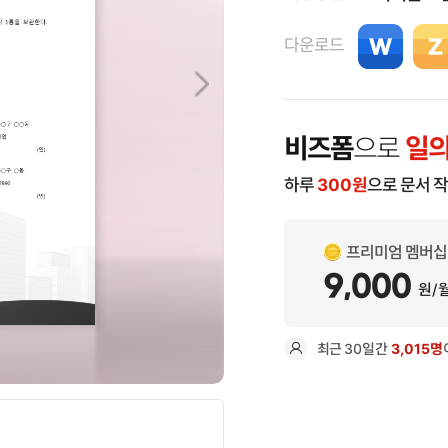
다운로드
비즈폼
으로
일의
하루
300
원
으로 문서 
프리미엄 멤버십
9,000
원/
최근
30일
간
3,015명