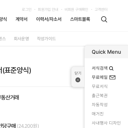
로그인
회원가입 안내
비회원 구매확인
고객센터
양식
계약서
이력서/자소서
스마트블록
센스
회사운영
작성가이드
Quick Menu
서식검색
(표준양식)
무료메일
무료서식
출근복권
부동산거래
자동작성
매거진
사내행사 디자인
건당구매
(24,200원)