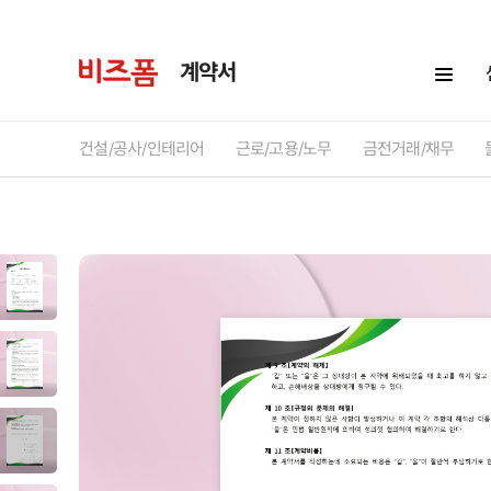
계약서
건설/공사/인테리어
근로/고용/노무
금전거래/채무