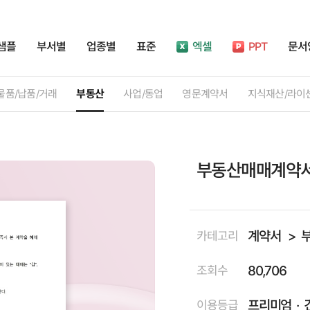
샘플
부서별
업종별
표준
엑셀
PPT
문서
물품/납품/거래
부동산
사업/동업
영문계약서
지식재산/라이
부동산매매계약서
계약서
카테고리
80,706
조회수
프리미엄
이용등급