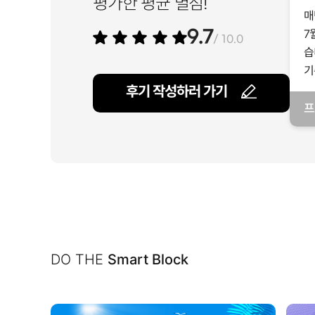
평가한 평균 별점!
매
7
9.7
/ 10.0
습
기
후기 작성하러 가기
프
일
DO THE
Smart Block