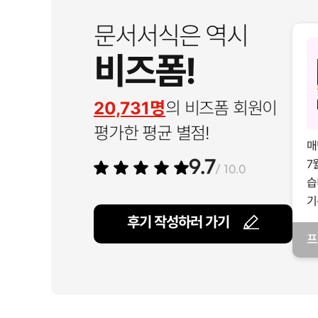
문서서식은 역시
비즈폼!
20,731명
의 비즈폼 회원이
평가한 평균 별점!
매
7
9.7
/ 10.0
습
기
후기 작성하러 가기
프
일