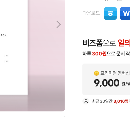
다운로드
비즈폼
으로
일의
하루
300
원
으로 문서 
프리미엄 멤버십
9,000
원/
최근
30일
간
3,016명