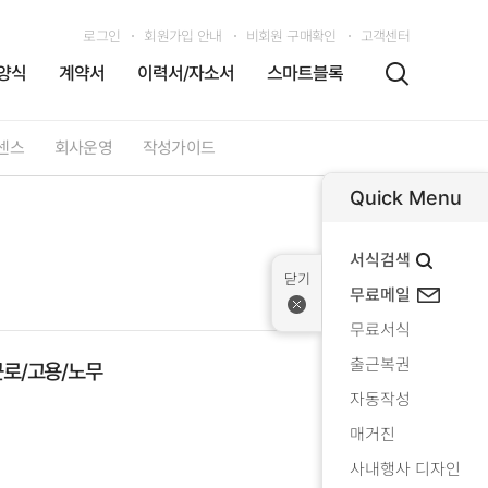
로그인
회원가입 안내
비회원 구매확인
고객센터
양식
계약서
이력서/자소서
스마트블록
센스
회사운영
작성가이드
Quick Menu
서식검색
무료메일
무료서식
출근복권
근로/고용/노무
자동작성
매거진
사내행사 디자인