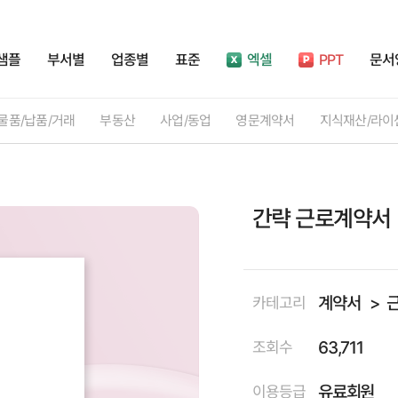
샘플
부서별
업종별
표준
엑셀
PPT
문서
물품/납품/거래
부동산
사업/동업
영문계약서
지식재산/라이
간략 근로계약서
계약서
카테고리
63,711
조회수
유료회원
이용등급