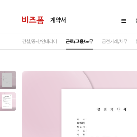
계약서
건설/공사/인테리어
근로/고용/노무
금전거래/채무