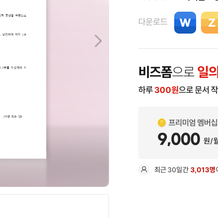
다운로드
비즈폼
으로
일의
하루
300
원
으로 문서 
프리미엄 멤버십
9,000
원/
최근
30일
간
3,013명