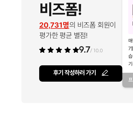
비즈폼!
20,731명
의 비즈폼 회원이
평가한 평균 별점!
매
7
9.7
/ 10.0
습
기
후기 작성하러 가기
프
일