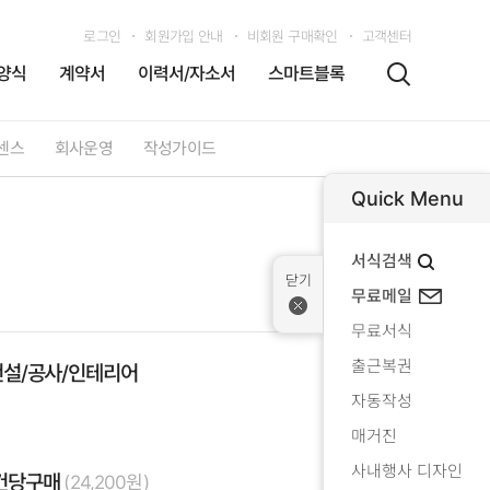
로그인
회원가입 안내
비회원 구매확인
고객센터
양식
계약서
이력서/자소서
스마트블록
센스
회사운영
작성가이드
Quick Menu
서식검색
무료메일
무료서식
출근복권
건설/공사/인테리어
자동작성
매거진
사내행사 디자인
건당구매
(24,200원)