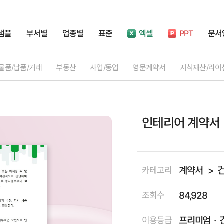
샘플
부서별
업종별
표준
엑셀
PPT
문서
물품/납품/거래
부동산
사업/동업
영문계약서
지식재산/라이
인테리어 계약서
계약서
카테고리
84,928
조회수
프리미엄
이용등급