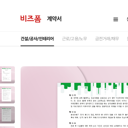
계약서
건설/공사/인테리어
근로/고용/노무
금전거래/채무