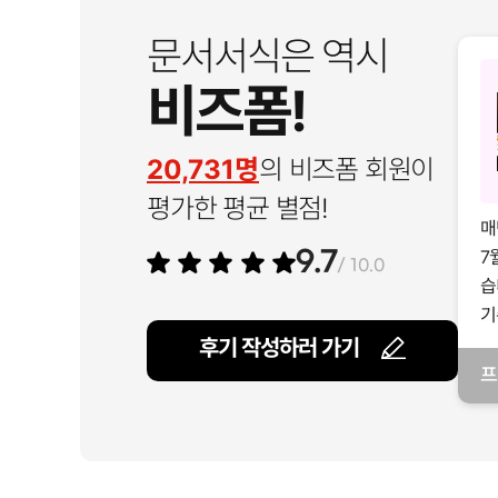
문서서식은 역시
비즈폼!
20,731명
의 비즈폼 회원이
평가한 평균 별점!
매
7
9.7
/ 10.0
습
기
후기 작성하러 가기
프
일