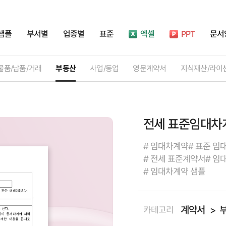
샘플
부서별
업종별
표준
엑셀
PPT
문서
물품/납품/거래
부동산
사업/동업
영문계약서
지식재산/라이
전세 표준임대차
# 임대차계약
# 표준 임
# 전세 표준계약서
# 임
# 임대차계약 샘플
계약서
카테고리