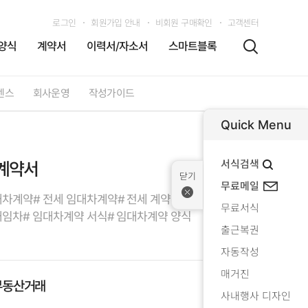
로그인
회원가입 안내
비회원 구매확인
고객센터
양식
계약서
이력서/자소서
스마트블록
센스
회사운영
작성가이드
Quick Menu
서식검색
계약서
무료메일
대차계약
# 전세 임대차계약
# 전세 계약서
무료서식
대임차
# 임대차계약 서식
# 임대차계약 양식
출근복권
자동작성
매거진
부동산거래
사내행사 디자인