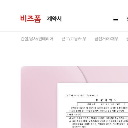
계약서
건설/공사/인테리어
근로/고용/노무
금전거래/채무