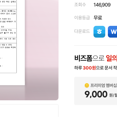
146,909
조회수
무료
이용등급
다운로드
비즈폼
으로
일의
하루
300
원
으로 문서 
프리미엄 멤버십
9,000
원/