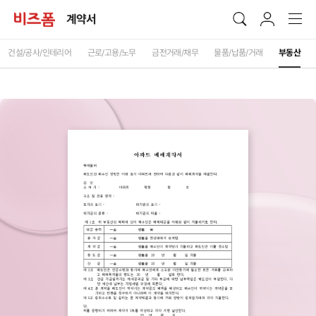
계약서
건설/공사/인테리어
근로/고용/노무
금전거래/채무
물품/납품/거래
부동산