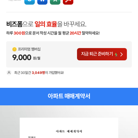
비즈폼
으로
일의 효율
을 바꾸세요.
하루
300
원
으로 문서 작성 시간을 월 평균
20시간
절약하세요!
프리미엄 멤버십
지금 퇴근 준비하기
9,000
원/월
최근
30일
간
3,049명
이 가입했어요!
현
아파트 매매계약서