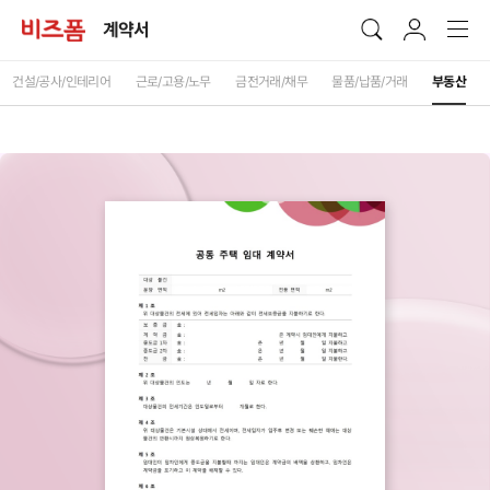
계약서
건설/공사/인테리어
근로/고용/노무
금전거래/채무
물품/납품/거래
부동산