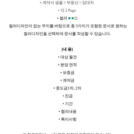
•
계약서 샘플 > 부동산 > 임대차
•
각 2 Page
•
컬러
■
■
□
컬러디자인이 없는 무지를 바탕으로 총 3가지가 포함된 문서로 원하는
컬러디자인을 선택하여 문서를 작성할 수 있습니다.
[내 용]
•
대상 물건
•
분양 면적
•
보증금
•
계약금
•
중도금1차, 2차
•
잔금
•
기간
•
협의내용
•
특이사항