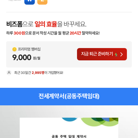
비즈폼
으로
일의 효율
을 바꾸세요.
하루
300
원
으로 문서 작성 시간을 월 평균
20시간
절약하세요!
프리미엄 멤버십
지금 퇴근 준비하기
9,000
원/월
최근
30일
간
2,995명
이 가입했어요!
현
전세계약서(공동주택임대)