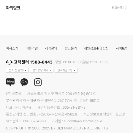
파워링크
광고신청
회사소개
이용약관
제휴문의
광고문의
개인정보취급방침
사이트맵
고객센터 1588-8443
평일 09:30-17:30 (점심 12:30-13:30)
전화 전 클릭!
전화상담 예약
원격지원요청
(주)비즈폼
서울특별시 강남구 역삼로 204 (역삼동) 604호
부산광역시 해운대구 해운대해변로 257 (우동, 하버타운) 1601호
대표이사 : 이선규
사업자등록번호 : 605-81-38178
통신판매업 신고번호 : 제2015-부산해운-0582호
개인정보보호책임자 : 김민경
팩스번호 : 080-082-4990
이메일 : support@bizforms.co.kr
COPYRIGHT © 2000-2025 BY BIZFORMS.CO.KR ALL RIGHTS