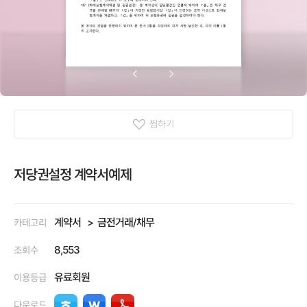
찜하기
저당권설정 계약서예제
계약서
금전거래/채무
카테고리
8,553
조회수
유료회원
이용등급
다운로드