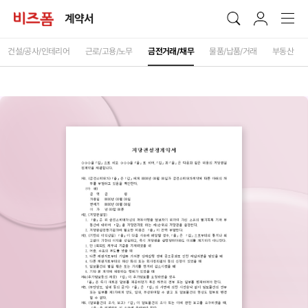
계약서
건설/공사/인테리어
근로/고용/노무
금전거래/채무
물품/납품/거래
부동산