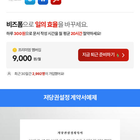
비즈폼
으로
일의 효율
을 바꾸세요.
하루
300
원
으로 문서 작성 시간을 월 평균
20시간
절약하세요!
프리미엄 멤버십
지금 퇴근 준비하기
9,000
원/월
최근
30일
간
2,992명
이 가입했어요!
현
저당권설정 계약서예제