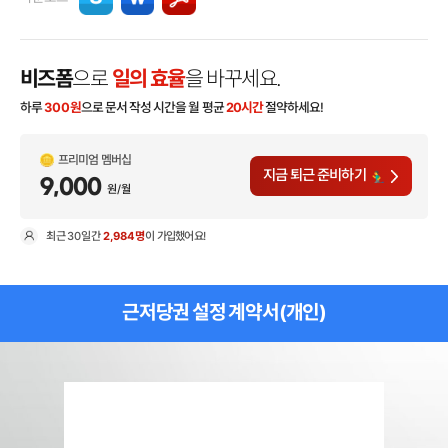
비즈폼
으로
일의 효율
을 바꾸세요.
하루
300
원
으로 문서 작성 시간을 월 평균
20시간
절약하세요!
프리미엄 멤버십
지금 퇴근 준비하기
9,000
원/월
최근
30일
간
2,984명
이 가입했어요!
현
근저당권 설정 계약서(개인)