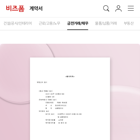
계약서
건설/공사/인테리어
근로/고용/노무
금전거래/채무
물품/납품/거래
부동산