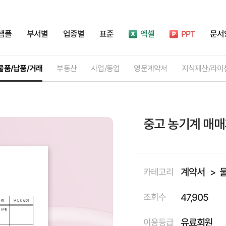
샘플
부서별
업종별
표준
엑셀
PPT
문서
물품/납품/거래
부동산
사업/동업
영문계약서
지식재산/라이
중고 농기계 매
계약서
카테고리
47,905
조회수
유료회원
이용등급