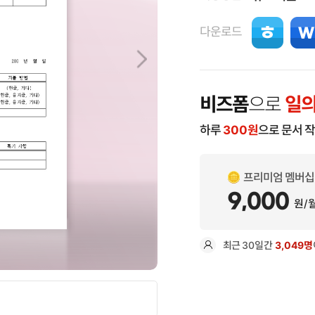
다운로드
비즈폼
으로
일의
하루
300
원
으로 문서 
프리미엄 멤버십
9,000
원/
최근
30일
간
3,049명