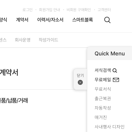
로그인
회원가입 안내
비회원 구매확인
고객센터
양식
계약서
이력서/자소서
스마트블록
센스
회사운영
작성가이드
Quick Menu
서식검색
매계약서
무료메일
무료서식
출근복권
물품/납품/거래
자동작성
매거진
사내행사 디자인