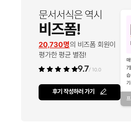
문서서식은 역시
비즈폼!
20,730명
의 비즈폼 회원이
평가한 평균 별점!
매
7
9.7
/ 10.0
습
기
후기 작성하러 가기
프
일