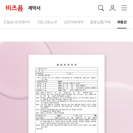
계약서
건설/공사/인테리어
근로/고용/노무
금전거래/채무
물품/납품/거래
부동산