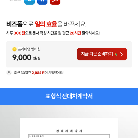
비즈폼
으로
일의 효율
을 바꾸세요.
하루
300
원
으로 문서 작성 시간을 월 평균
20시간
절약하세요!
프리미엄 멤버십
지금 퇴근 준비하기
9,000
원/월
최근
30일
간
2,984명
이 가입했어요!
현
표형식 전대차계약서