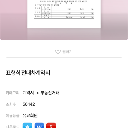
찜하기
표형식 전대차계약서
계약서
부동산거래
카테고리
56,142
조회수
유료회원
이용등급
다운로드