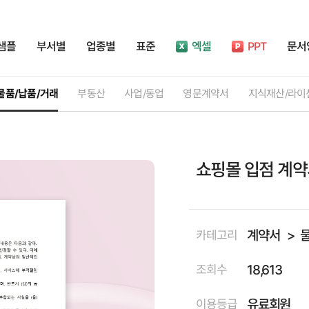
샘플
부서별
업종별
표준
엑셀
PPT
문서
물품/납품/거래
부동산
사업/동업
영문계약서
지식재산/라이
쇼핑몰 입점 계
계약서
카테고리
18,613
조회수
유료회원
이용등급