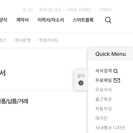
로그인
회원가입 안내
비회원 구매확인
고객센터
양식
계약서
이력서/자소서
스마트블록
센스
회사운영
작성가이드
Quick Menu
서식검색
약서
무료메일
무료서식
출근복권
물품/납품/거래
자동작성
매거진
사내행사 디자인