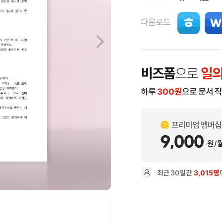
다운로드
비즈폼
으로
일의
하루
300
원
으로 문서 
프리미엄 멤버십
9,000
원/
최근
30일
간
3,015명