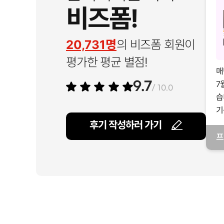
비즈폼!
20,731명
의 비즈폼 회원이
평가한 평균 별점!
매
7
9.7
/ 10.0
습
기
후기 작성하러 가기
프
일