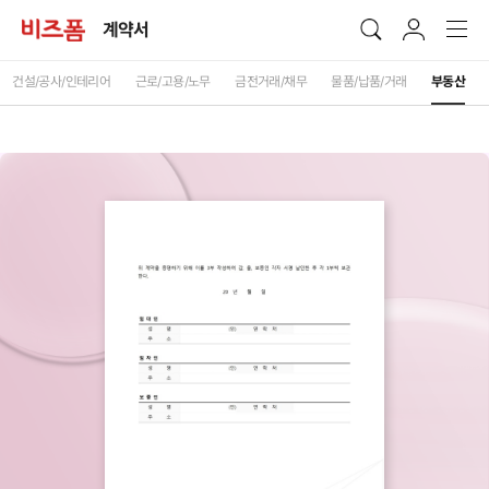
계약서
건설/공사/인테리어
근로/고용/노무
금전거래/채무
물품/납품/거래
부동산