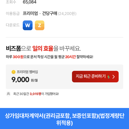
65,084
조회수
프리미엄
건당구매
이용등급
(24,200원)
다운로드
비즈폼
으로
일의 효율
을 바꾸세요.
하루
300
원
으로 문서 작성 시간을 월 평균
20시간
절약하세요!
프리미엄 멤버십
지금 퇴근 준비하기
9,000
원/월
최근
30일
간
3,015명
이 가입했어요!
현
상가임대차계약서(권리금포함, 보증인포함)(법정계량단
위적용)