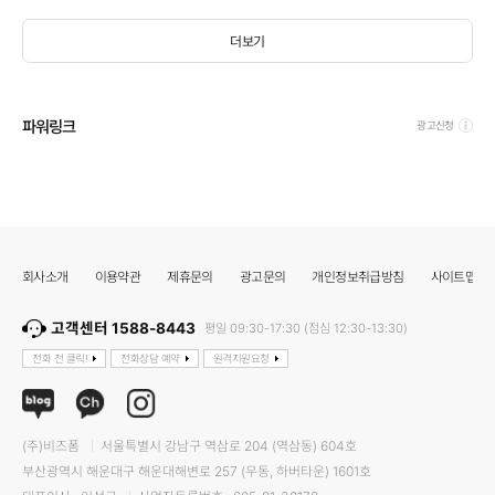
더보기
파워링크
광고신청
회사소개
이용약관
제휴문의
광고문의
개인정보취급방침
사이트맵
고객센터 1588-8443
평일 09:30-17:30 (점심 12:30-13:30)
전화 전 클릭!
전화상담 예약
원격지원요청
(주)비즈폼
서울특별시 강남구 역삼로 204 (역삼동) 604호
부산광역시 해운대구 해운대해변로 257 (우동, 하버타운) 1601호