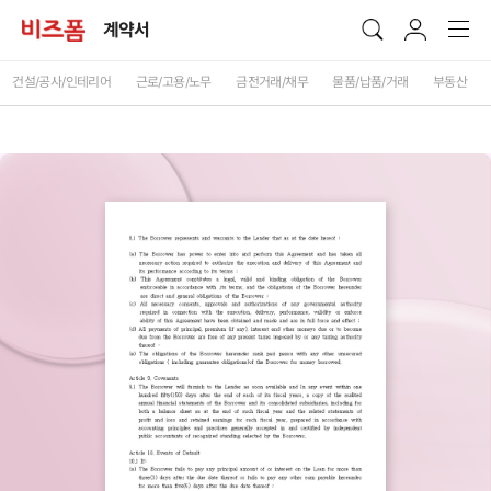
계약서
건설/공사/인테리어
근로/고용/노무
금전거래/채무
물품/납품/거래
부동산