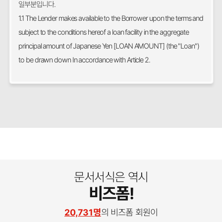
일부분입니다.
1.1 The Lender makes available to the Borrower upon the terms and
subject to the conditions hereof a loan facility in the aggregate
principal amount of Japanese Yen [LOAN AMOUNT] (the "Loan")
to be drawn down In accordance with Article 2.
문서서식은 역시
비즈폼!
20,731명
의 비즈폼 회원이