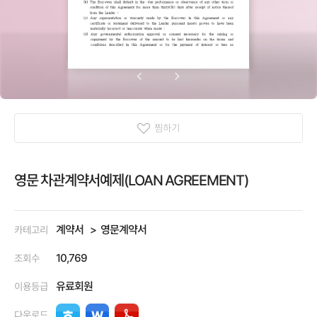
찜하기
영문 차관계약서예제(LOAN AGREEMENT)
계약서
영문계약서
카테고리
10,769
조회수
유료회원
이용등급
다운로드