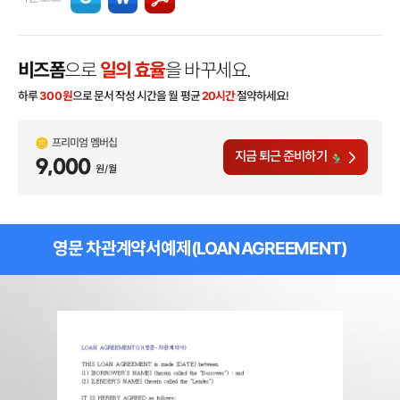
비즈폼
으로
일의 효율
을 바꾸세요.
하루
300
원
으로 문서 작성 시간을 월 평균
20시간
절약하세요!
프리미엄 멤버십
지금 퇴근 준비하기
9,000
원/월
영문 차관계약서예제(LOAN AGREEMENT)