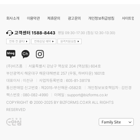
회사소개
이용약관
제휴문의
광고문의
개인정보취급방침
사이트맵
고객센터 1588-8443
평일 09:30-17:30 (점심 12:30-13:30)
전화 전 클릭!
전화상담 예약
원격지원요청
(주)비즈폼
서울특별시 강남구 역삼로 204 (역삼동) 604호
부산광역시 해운대구 해운대해변로 257 (우동, 하버타운) 1601호
대표이사 : 이선규
사업자등록번호 : 605-81-38178
통신판매업 신고번호 : 제2015-부산해운-0582호
개인정보보호책임자 : 김민경
팩스번호 : 080-082-4990
이메일 : support@bizforms.co.kr
COPYRIGHT © 2000-2025 BY BIZFORMS.CO.KR ALL RIGHTS
RESERVED
Family Site