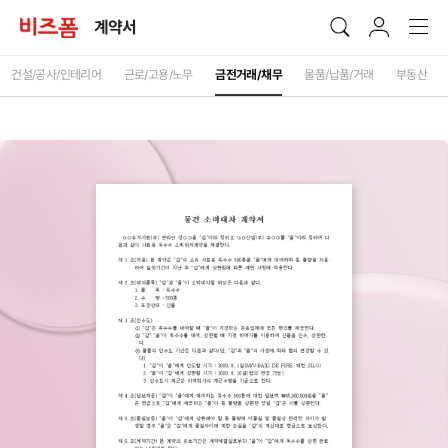
계약서
건설/공사/인테리어
근로/고용/노무
금전거래/채무
물품/납품/거래
부동산