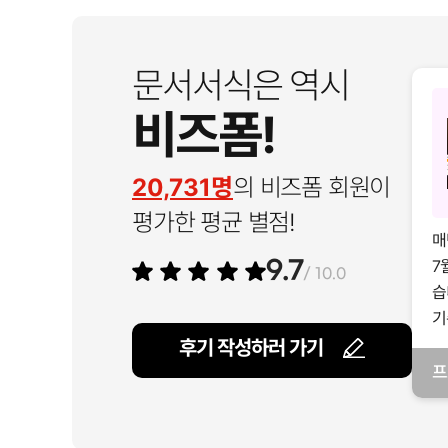
문서서식은 역시
비즈폼!
20,731명
의 비즈폼 회원이
평가한 평균 별점!
매
7
9.7
/ 10.0
습
기
후기 작성하러 가기
프
일