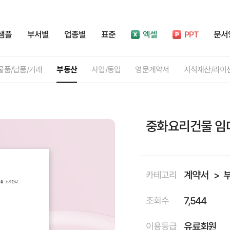
샘플
부서별
업종별
표준
엑셀
PPT
문서
물품/납품/거래
부동산
사업/동업
영문계약서
지식재산/라이
중화요리건물 임
계약서
카테고리
7,544
조회수
유료회원
이용등급