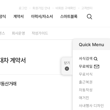
로그인
회원가입 안내
비회원 구매확인
고객센터
양식
계약서
이력서/자소서
스마트블록
센스
회사운영
작성가이드
Quick Menu
서식검색
대차 계약서
무료메일
무료서식
출근복권
부동산거래
자동작성
매거진
사내행사 디자인