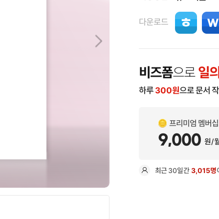
다운로드
비즈폼
으로
일의
하루
300
원
으로 문서 
프리미엄 멤버십
9,000
원/
최근
30일
간
3,015명