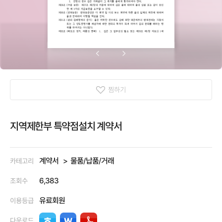
찜하기
지역제한부 특약점설치 계약서
계약서
물품/납품/거래
카테고리
6,383
조회수
유료회원
이용등급
다운로드