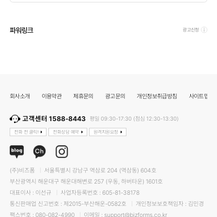
파워링크
광고신청
회사소개
이용약관
제휴문의
광고문의
개인정보취급방침
사이트맵
고객센터 1588-8443
평일 09:30-17:30 (점심 12:30-13:30)
전화 전 클릭!
전화상담 예약
원격지원요청
(주)비즈폼
서울특별시 강남구 역삼로 204 (역삼동) 604호
부산광역시 해운대구 해운대해변로 257 (우동, 하버타운) 1601호
대표이사 : 이선규
사업자등록번호 : 605-81-38178
통신판매업 신고번호 : 제2015-부산해운-0582호
개인정보보호책임자 : 김민경
팩스번호 : 080-082-4990
이메일 : support@bizforms.co.kr