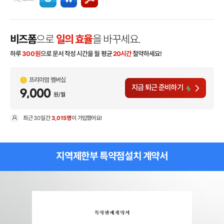
비즈폼
으로
일의 효율
을 바꾸세요.
하루
300
원
으로 문서 작성 시간을 월 평균
20시간
절약하세요!
프리미엄 멤버십
지금 퇴근 준비하기
9,000
원/월
최근
30일
간
3,015명
이 가입했어요!
현
지역제한부 특약점설치 계약서