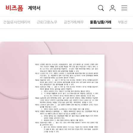
계약서
건설/공사/인테리어
근로/고용/노무
금전거래/채무
물품/납품/거래
부동산