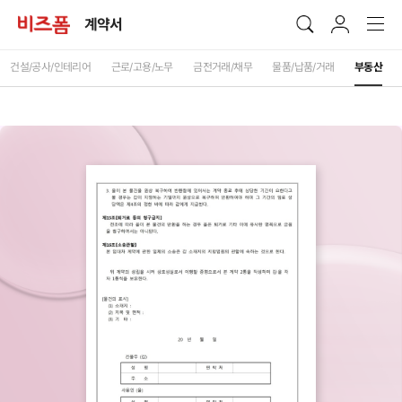
계약서
건설/공사/인테리어
근로/고용/노무
금전거래/채무
물품/납품/거래
부동산