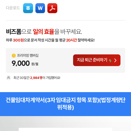
다운로드
비즈폼
으로
일의 효율
을 바꾸세요.
하루
300
원
으로 문서 작성 시간을 월 평균
20시간
절약하세요!
프리미엄 멤버십
지금 퇴근 준비하기
9,000
원/월
최근
30일
간
2,984명
이 가입했어요!
현
건물임대차계약서(3자 임대금지 항목 포함)(법정계량단
위적용)