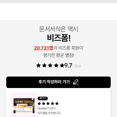
문서서식은 역시
비즈폼!
20,731명
의 비즈폼 회원이
평가한 평균 별점!
9.7
/ 10.0
후기 작성하러 가기
BEST
choirar***
님이
비즈폼을 추천합니다.