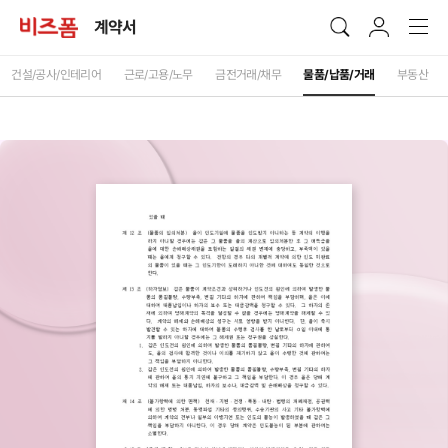
계약서
건설/공사/인테리어
근로/고용/노무
금전거래/채무
물품/납품/거래
부동산