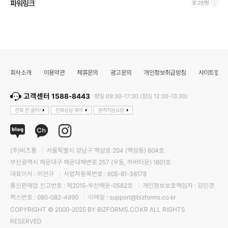
파워링크
광고신청
회사소개
이용약관
제휴문의
광고문의
개인정보취급방침
사이트맵
고객센터 1588-8443
평일 09:30-17:30 (점심 12:30-13:30)
전화 전 클릭!
전화상담 예약
원격지원요청
(주)비즈폼
서울특별시 강남구 역삼로 204 (역삼동) 604호
부산광역시 해운대구 해운대해변로 257 (우동, 하버타운) 1601호
대표이사 : 이선규
사업자등록번호 : 605-81-38178
통신판매업 신고번호 : 제2015-부산해운-0582호
개인정보보호책임자 : 김민경
팩스번호 : 080-082-4990
이메일 : support@bizforms.co.kr
COPYRIGHT © 2000-2025 BY BIZFORMS.CO.KR ALL RIGHTS
RESERVED