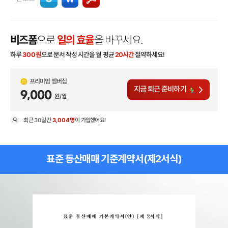
비즈폼
으로
일의 효율
을 바꾸세요.
하루
300
원
으로 문서 작성 시간을 월 평균
20시간
절약하세요!
프리미엄 멤버십
지금 퇴근 준비하기
9,000
원/월
최근
30일
간
3,004명
이 가입했어요!
현
표준 동산매매 기준계약서(제2서식)