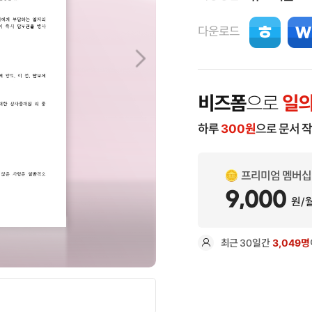
다운로드
비즈폼
으로
일의
하루
300
원
으로 문서 
프리미엄 멤버십
9,000
원/
최근
30일
간
3,049명