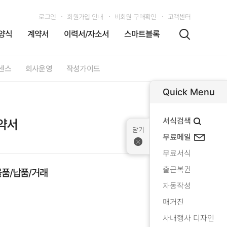
로그인
회원가입 안내
비회원 구매확인
고객센터
양식
계약서
이력서/자소서
스마트블록
센스
회사운영
작성가이드
Quick Menu
서식검색
약서
무료메일
무료서식
출근복권
물품/납품/거래
자동작성
매거진
사내행사 디자인