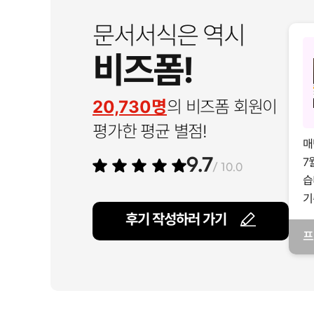
문서서식은 역시
비즈폼!
20,730명
의 비즈폼 회원이
평가한 평균 별점!
매
7
9.7
/ 10.0
습
기
후기 작성하러 가기
프
일