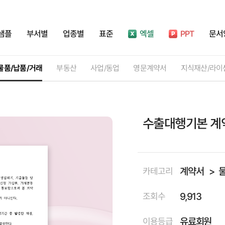
샘플
부서별
업종별
표준
엑셀
PPT
문서
물품/납품/거래
부동산
사업/동업
영문계약서
지식재산/라이
수출대행기본 계
계약서
카테고리
9,913
조회수
유료회원
이용등급