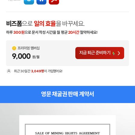
비즈폼
으로
일의 효율
을 바꾸세요.
하루
300
원
으로 문서 작성 시간을 월 평균
20시간
절약하세요!
프리미엄 멤버십
지금 퇴근 준비하기
9,000
원/월
최근
30일
간
3,049명
이 가입했어요!
현
영문 채굴권 판매 계약서