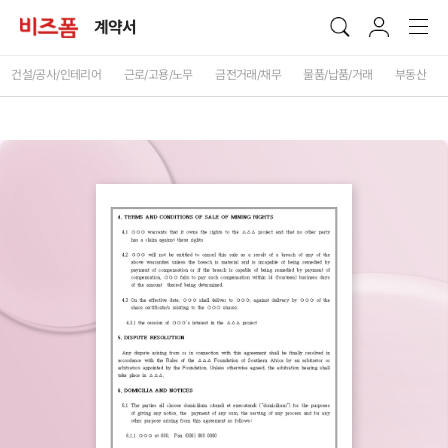
계약서
건설/공사/인테리어
근로/고용/노무
금전거래/채무
물품/납품/거래
부동산