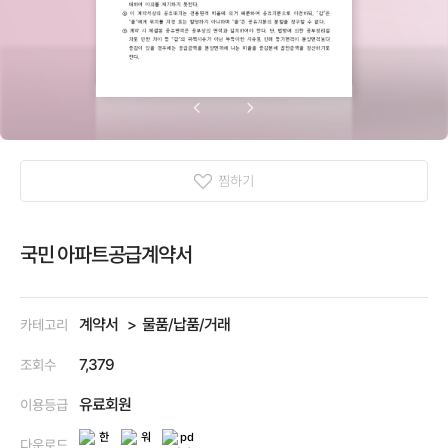
찜하기
국민 아파트공급계약서
계약서
물품/납품/거래
카테고리
7,379
조회수
유료회원
이용등급
다운로드