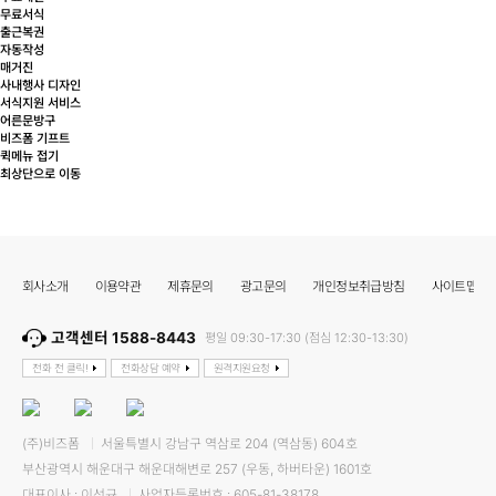
무료서식
출근복권
자동작성
매거진
사내행사 디자인
서식지원 서비스
어른문방구
비즈폼 기프트
퀵메뉴 접기
최상단으로 이동
회사소개
이용약관
제휴문의
광고문의
개인정보취급방침
사이트맵
고객센터 1588-8443
평일 09:30-17:30 (점심 12:30-13:30)
전화 전 클릭!
전화상담 예약
원격지원요청
(주)비즈폼
서울특별시 강남구 역삼로 204 (역삼동) 604호
부산광역시 해운대구 해운대해변로 257 (우동, 하버타운) 1601호
대표이사 : 이선규
사업자등록번호 : 605-81-38178