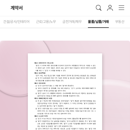
계약서
건설/공사/인테리어
근로/고용/노무
금전거래/채무
물품/납품/거래
부동산