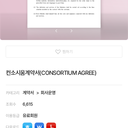
찜하기
컨소시움계약서(CONSORTIUM AGREE)
계약서
회사운영
카테고리
6,615
조회수
유료회원
이용등급
다운로드