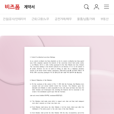
계약서
건설/공사/인테리어
근로/고용/노무
금전거래/채무
물품/납품/거래
부동산