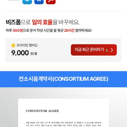
비즈폼
으로
일의 효율
을 바꾸세요.
하루
300
원
으로 문서 작성 시간을 월 평균
20시간
절약하세요!
프리미엄 멤버십
지금 퇴근 준비하기
9,000
원/월
컨소시움계약서(CONSORTIUM AGREE)