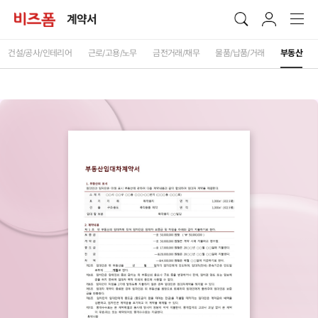
계약서
건설/공사/인테리어
근로/고용/노무
금전거래/채무
물품/납품/거래
부동산