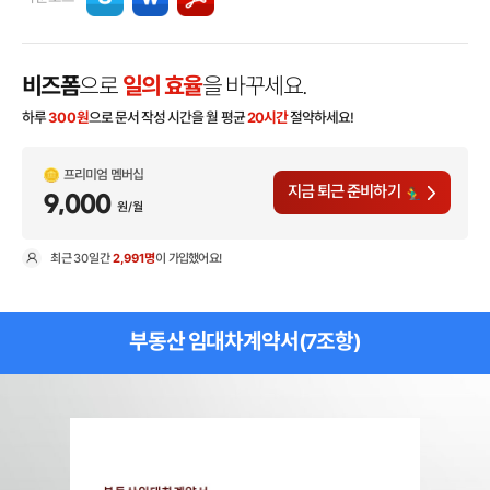
비즈폼
으로
일의 효율
을 바꾸세요.
하루
300
원
으로 문서 작성 시간을 월 평균
20시간
절약하세요!
프리미엄 멤버십
지금 퇴근 준비하기
9,000
원/월
최근
30일
간
2,991명
이 가입했어요!
현
부동산 임대차계약서(7조항)