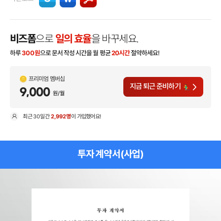
비즈폼
으로
일의 효율
을 바꾸세요.
하루
300
원
으로 문서 작성 시간을 월 평균
20시간
절약하세요!
프리미엄 멤버십
지금 퇴근 준비하기
9,000
원/월
최근
30일
간
2,992명
이 가입했어요!
현
투자 계약서(사업)