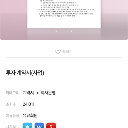
찜하기
투자 계약서(사업)
계약서
회사운영
카테고리
24,011
조회수
유료회원
이용등급
다운로드