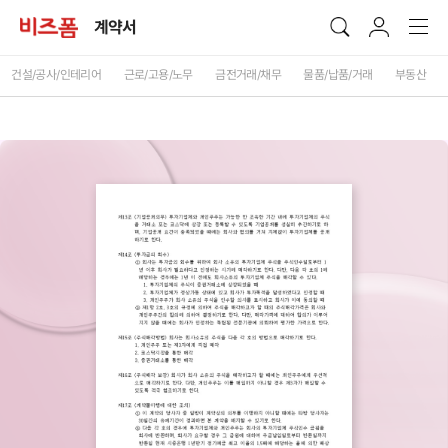
계약서
건설/공사/인테리어
근로/고용/노무
금전거래/채무
물품/납품/거래
부동산