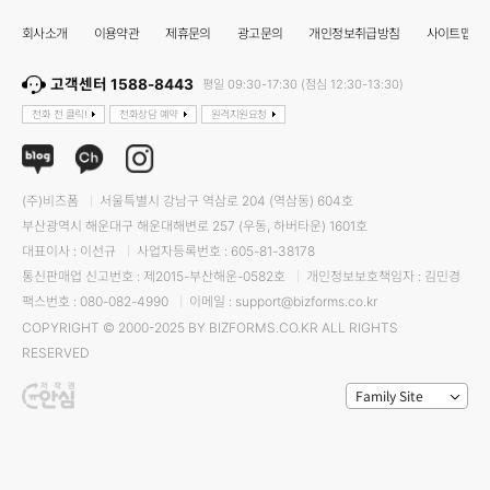
회사소개
이용약관
제휴문의
광고문의
개인정보취급방침
사이트맵
고객센터 1588-8443
평일 09:30-17:30 (점심 12:30-13:30)
전화 전 클릭!
전화상담 예약
원격지원요청
(주)비즈폼
서울특별시 강남구 역삼로 204 (역삼동) 604호
부산광역시 해운대구 해운대해변로 257 (우동, 하버타운) 1601호
대표이사 : 이선규
사업자등록번호 : 605-81-38178
통신판매업 신고번호 : 제2015-부산해운-0582호
개인정보보호책임자 : 김민경
팩스번호 : 080-082-4990
이메일 : support@bizforms.co.kr
COPYRIGHT © 2000-2025 BY BIZFORMS.CO.KR ALL RIGHTS
RESERVED
Family Site