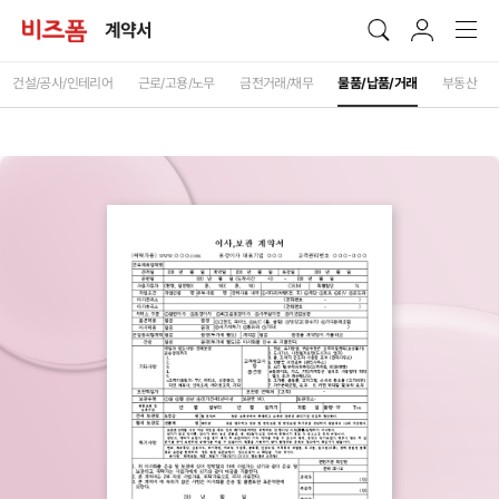
계약서
건설/공사/인테리어
근로/고용/노무
금전거래/채무
물품/납품/거래
부동산