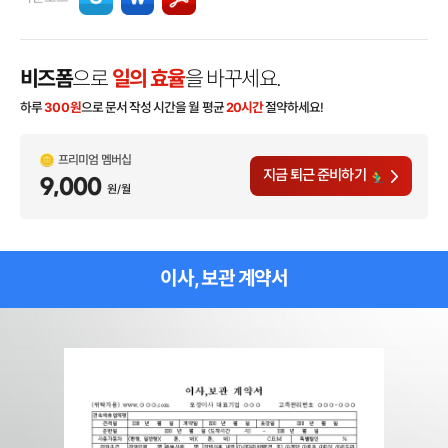
비즈폼
으로
일의 효율
을 바꾸세요.
하루
300
원
으로 문서 작성 시간을 월 평균
20시간
절약하세요!
프리미엄 멤버십
지금 퇴근 준비하기
9,000
원/월
이사, 보관 계약서