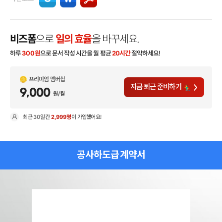
비즈폼
으로
일의 효율
을 바꾸세요.
하루
300
원
으로 문서 작성 시간을 월 평균
20시간
절약하세요!
프리미엄 멤버십
지금 퇴근 준비하기
9,000
원/월
최근
30일
간
2,999명
이 가입했어요!
현
공사하도급 계약서