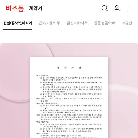
계약서
건설/공사/인테리어
근로/고용/노무
금전거래/채무
물품/납품/거래
부동산